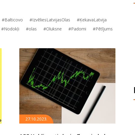
#Balticovo
#IzvēliesLatvijasOlas
#ĶekavaLatvija
#Nodokļi
#olas
#Oluksne
#Padomi
#Pētījums
27.10.2023.