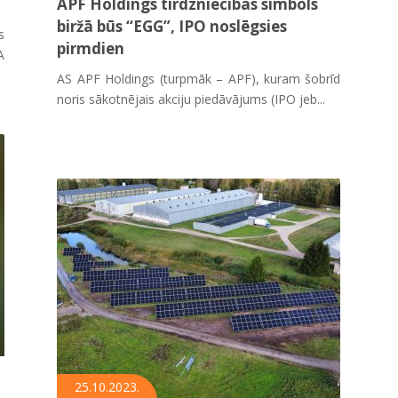
APF Holdings tirdzniecības simbols
biržā būs “EGG”, IPO noslēgsies
s
pirmdien
A
AS APF Holdings (turpmāk – APF), kuram šobrīd
noris sākotnējais akciju piedāvājums (IPO jeb...
25.10.2023.