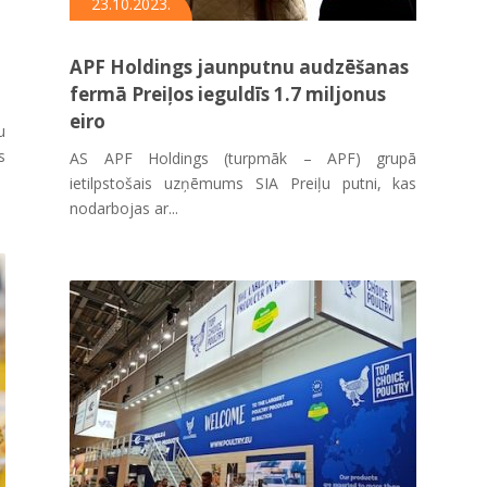
23.10.2023.
APF Holdings jaunputnu audzēšanas
fermā Preiļos ieguldīs 1.7 miljonus
eiro
u
s
AS APF Holdings (turpmāk – APF) grupā
ietilpstošais uzņēmums SIA Preiļu putni, kas
nodarbojas ar...