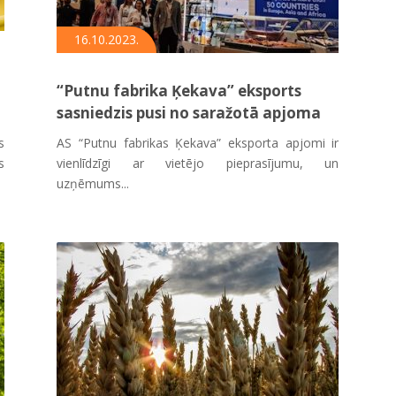
16.10.2023.
“Putnu fabrika Ķekava” eksports
sasniedzis pusi no saražotā apjoma
s
AS “Putnu fabrikas Ķekava” eksporta apjomi ir
s
vienlīdzīgi ar vietējo pieprasījumu, un
uzņēmums...