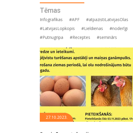
Tēmas
Infografikas
#APF
#atpazistiLatvijasOlas
#LatvijasLopkopis
#Lieldienas
#noderīgi
#Putnugripa
#Receptes
#seminārs
27.10.2023.