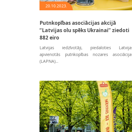
20.10.2023.
Putnkopības asociācijas akcijā
“Latvijas olu spēks Ukrainai” ziedoti
882 eiro
Latvijas iedzīvotāji, piedaloties Latvija
apvienotās putnkopības nozares asociācija
(LAPNA)...