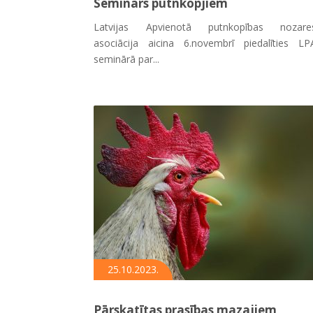
Seminārs putnkopjiem
Latvijas Apvienotā putnkopības nozare
asociācija aicina 6.novembrī piedalīties LP
seminārā par...
25.10.2023.
Pārskatītas prasības mazajiem