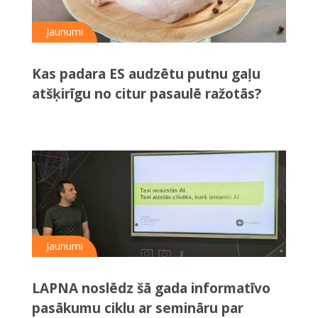
Jaunumi
Kas padara ES audzētu putnu gaļu
atšķirīgu no citur pasaulē ražotās?
Jaunumi
LAPNA noslēdz šā gada informatīvo
pasākumu ciklu ar semināru par