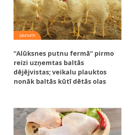
Jaunumi
“Alūksnes putnu fermā” pirmo
reizi uzņemtas baltās
dējējvistas; veikalu plauktos
nonāk baltās kūtī dētās olas