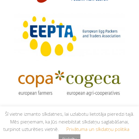
Šī vietne izmanto sīkdatnes, lai uzlabotu lietotāja pieredzi tajā.
Mēs pieņemam, ka Jūs neiebilstat sīkdatņu saglabāšanai,
turpinot uzturēties vietnē.
Privātuma un sīkdatņu politika
© Latvijas Apvienotā putnkopības nozares asociācija,