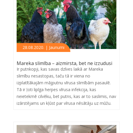
28.08.2020. | Jaunumi
Mareka slimība – aizmirsta, bet ne izzudusi
Ir putnkopji, kas savas dzīves laikā ar Mareka
slimību nesastopas, taču tā ir viena no
izplatītākajām mājputnu vīrusa slimībām pasaulē.
Tā ir ļoti lipīga herpes vīrusa infekcija, kas
neietekmē cilvēku, bet putns, kas ar to saslimis, nav
izārstējams un kļūst par vīrusa nēsātāju uz mūžu.