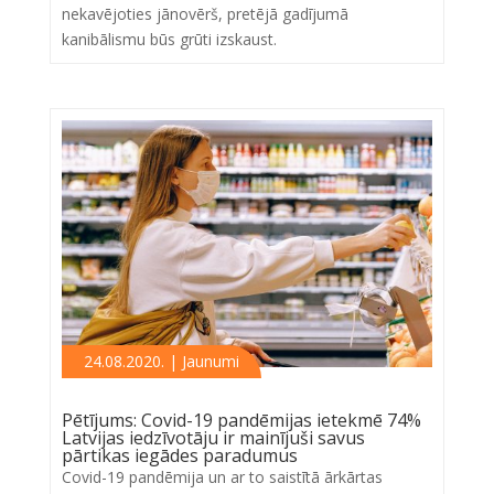
nekavējoties jānovērš, pretējā gadījumā
kanibālismu būs grūti izskaust.
24.08.2020. | Jaunumi
Pētījums: Covid-19 pandēmijas ietekmē 74%
Latvijas iedzīvotāju ir mainījuši savus
pārtikas iegādes paradumus
Covid-19 pandēmija un ar to saistītā ārkārtas