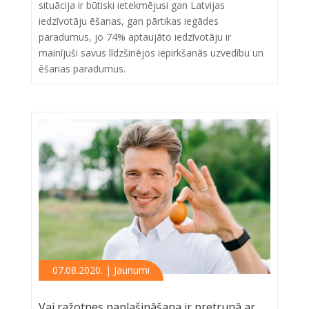
situācija ir būtiski ietekmējusi gan Latvijas
iedzīvotāju ēšanas, gan pārtikas iegādes
paradumus, jo 74% aptaujāto iedzīvotāju ir
mainījuši savus līdzšinējos iepirkšanās uzvedību un
ēšanas paradumus.
07.08.2020. | Jaunumi
Vai ražotnes paplašināšana ir pretrunā ar