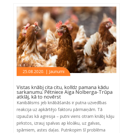
25.08.2020. | Jaunumi
Vistas knābj cita citu, kolīdz pamana kādu
sarkanumu. Pētniece Aiga Nolberga-Trūpa
atklāj, kā to novērst
Kanibālisms jeb knābāšanās ir putna uzvedības
reakcija uz apkārtējo faktoru pārmaiņām. Tā
izpaužas kā agresija – putni viens otram knābj kāju
pirkstos, izrauj spalvas ap kloāku, uz galvas,
spārniem, astes daļas. Putnkopim šī problēma