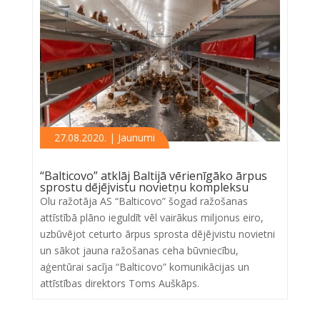
27.08.2020. | Jaunumi
“Balticovo” atklāj Baltijā vērienīgāko ārpus
sprostu dējējvistu novietņu kompleksu
Olu ražotāja AS “Balticovo” šogad ražošanas
attīstībā plāno ieguldīt vēl vairākus miljonus eiro,
uzbūvējot ceturto ārpus sprosta dējējvistu novietni
un sākot jauna ražošanas ceha būvniecību,
aģentūrai sacīja “Balticovo” komunikācijas un
attīstības direktors Toms Auškāps.