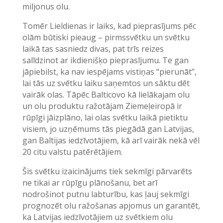
miljonus olu.
Tomēr Lieldienas ir laiks, kad pieprasījums pēc
olām būtiski pieaug – pirmssvētku un svētku
laikā tas sasniedz divas, pat trīs reizes
salīdzinot ar ikdienišķo pieprasījumu. Te gan
jāpiebilst, ka nav iespējams vistiņas “pierunāt”,
lai tās uz svētku laiku saņemtos un sāktu dēt
vairāk olas. Tāpēc Balticovo kā lielākajam olu
un olu produktu ražotājam Ziemeļeiropā ir
rūpīgi jāizplāno, lai olas svētku laikā pietiktu
visiem, jo uzņēmums tās piegādā gan Latvijas,
gan Baltijas iedzīvotājiem, kā arī vairāk nekā vēl
20 citu valstu patērētājiem.
Šis svētku izaicinājums tiek sekmīgi pārvarēts
ne tikai ar rūpīgu plānošanu, bet arī
nodrošinot putnu labturību, kas ļauj sekmīgi
prognozēt olu ražošanas apjomus un garantēt,
ka Latvijas iedzīvotājiem uz svētkiem olu