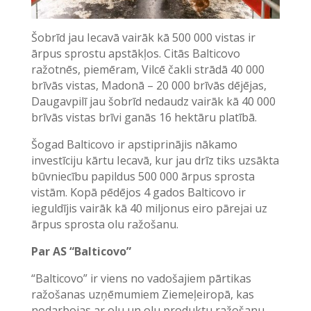
Šobrīd jau Iecavā vairāk kā 500 000 vistas ir
ārpus sprostu apstākļos. Citās Balticovo
ražotnēs, piemēram, Vilcē čakli strādā 40 000
brīvās vistas, Madonā – 20 000 brīvās dējējas,
Daugavpilī jau šobrīd nedaudz vairāk kā 40 000
brīvās vistas brīvi ganās 16 hektāru platībā.
Šogad Balticovo ir apstiprinājis nākamo
investīciju kārtu Iecavā, kur jau drīz tiks uzsākta
būvniecību papildus 500 000 ārpus sprosta
vistām. Kopā pēdējos 4 gados Balticovo ir
ieguldījis vairāk kā 40 miljonus eiro pārejai uz
ārpus sprosta olu ražošanu.
Par AS “Balticovo”
“Balticovo” ir viens no vadošajiem pārtikas
ražošanas uzņēmumiem Ziemeļeiropā, kas
nodarbojas ar olu un olu produktu ražošanu.