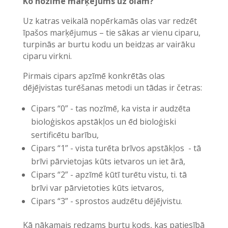
Ko nozīme marķējums uz olām?
Uz katras veikalā nopērkamās olas var redzēt
īpašos marķējumus – tie sākas ar vienu ciparu,
turpinās ar burtu kodu un beidzas ar vairāku
ciparu virkni.
Pirmais cipars apzīmē konkrētās olas
dējējvistas turēšanas metodi un tādas ir četras:
Cipars “0” - tas nozīmē, ka vista ir audzēta
bioloģiskos apstākļos un ēd bioloģiski
sertificētu barību,
Cipars “1” - vista turēta brīvos apstākļos - tā
brīvi pārvietojas kūts ietvaros un iet ārā,
Cipars “2” - apzīmē kūtī turētu vistu, ti. tā
brīvi var pārvietoties kūts ietvaros,
Cipars “3” - sprostos audzētu dējējvistu.
Kā nākamais redzams burtu kods, kas patiesībā