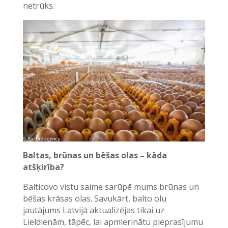
netrūks.
Baltas, brūnas un bēšas olas – kāda
atšķirība?
Balticovo vistu saime sarūpē mums brūnas un
bēšas krāsas olas. Savukārt, balto olu
jautājums Latvijā aktualizējas tikai uz
Lieldienām, tāpēc, lai apmierinātu pieprasījumu