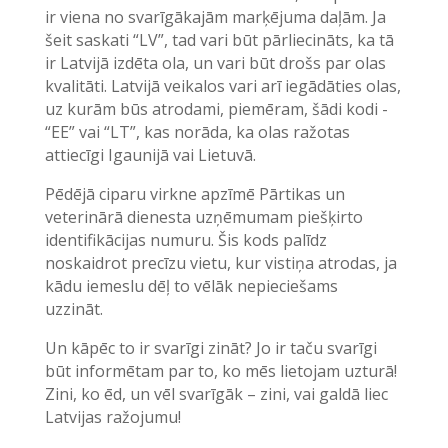
ir viena no svarīgākajām marķējuma daļām. Ja
šeit saskati “LV”, tad vari būt pārliecināts, ka tā
ir Latvijā izdēta ola, un vari būt drošs par olas
kvalitāti. Latvijā veikalos vari arī iegādāties olas,
uz kurām būs atrodami, piemēram, šādi kodi -
“EE” vai “LT”, kas norāda, ka olas ražotas
attiecīgi Igaunijā vai Lietuvā.
Pēdējā ciparu virkne apzīmē Pārtikas un
veterinārā dienesta uzņēmumam piešķirto
identifikācijas numuru. Šis kods palīdz
noskaidrot precīzu vietu, kur vistiņa atrodas, ja
kādu iemeslu dēļ to vēlāk nepieciešams
uzzināt.
Un kāpēc to ir svarīgi zināt? Jo ir taču svarīgi
būt informētam par to, ko mēs lietojam uzturā!
Zini, ko ēd, un vēl svarīgāk – zini, vai galdā liec
Latvijas ražojumu!