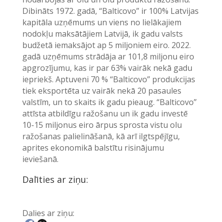
Dibināts 1972. gadā, “Balticovo” ir 100% Latvijas
kapitāla uzņēmums un viens no lielākajiem
nodokļu maksātājiem Latvijā, ik gadu valsts
budžetā iemaksājot ap 5 miljoniem eiro. 2022.
gadā uzņēmums strādāja ar 101,8 miljonu eiro
apgrozījumu, kas ir par 63% vairāk nekā gadu
iepriekš. Aptuveni 70 % “Balticovo” produkcijas
tiek eksportēta uz vairāk nekā 20 pasaules
valstīm, un to skaits ik gadu pieaug. “Balticovo”
attīsta atbildīgu ražošanu un ik gadu investē
10-15 miljonus eiro ārpus sprosta vistu olu
ražošanas palielināšanā, kā arī ilgtspējīgu,
aprites ekonomikā balstītu risinājumu
ieviešanā.
Dalīties ar ziņu:
Dalies ar ziņu: