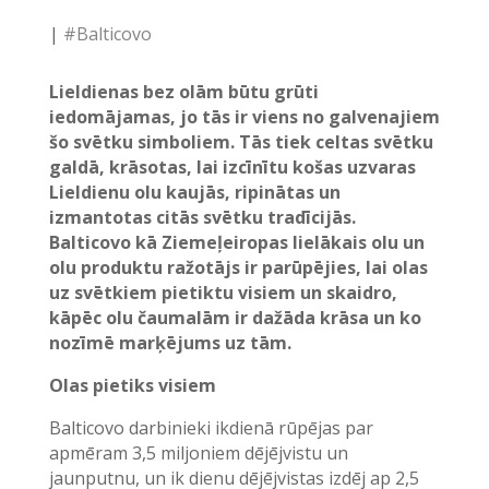
|
#Balticovo
Lieldienas bez olām būtu grūti
iedomājamas, jo tās ir viens no galvenajiem
šo svētku simboliem. Tās tiek celtas svētku
galdā, krāsotas, lai izcīnītu košas uzvaras
Lieldienu olu kaujās, ripinātas un
izmantotas citās svētku tradīcijās.
Balticovo kā Ziemeļeiropas lielākais olu un
olu produktu ražotājs ir parūpējies, lai olas
uz svētkiem pietiktu visiem un skaidro,
kāpēc olu čaumalām ir dažāda krāsa un ko
nozīmē marķējums uz tām.
Olas pietiks visiem
Balticovo darbinieki ikdienā rūpējas par
apmēram 3,5 miljoniem dējējvistu un
jaunputnu, un ik dienu dējējvistas izdēj ap 2,5