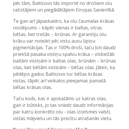
pēc tām, Balticovo tās importē no drošiem olu
ražotājiem un piegādātājiem Eiropas Savienībā.
Te gan arī jāpaskaidro, ka olu čaumalas krāsas
noslēpums – kāpēc vienas ir baltas, otras
bēšas, bet trešās – brūnas. Ar garantiju olu
krāsu var noteikt pēc vistu ausu ļipiņu
pigmentācijas. Tas ir 100% droši, taču ļoti daudz
priekšā pasaka vistiņu spalvu krāsa – visbiežāk
baltām vistiņām ir baltas olas, brūnām – brūnas
olas, bet bēšām vistiņām – bēšas olas. Jāteic, ka
pēdējos gados Balticovo tur bēšas krāsas
vistas, tāpēc arī veikalos pieejamas pamatā
bēšas krāsas olas.
Taču kods, kas ir apskatāms uz katras olas,
gan ir būtisks, jo tas sniedz daudz informācijas
par katru konkrēto olu - olas izcelsmes valsti,
vistas mājvietu un tās precīzu atrašanās vietu.