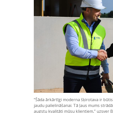
“Šāda ārkārtīgi moderna šķirotava ir būt
jaudu palielināšanai. Tā ļaus mums strādāt
augstu kvalitāti mūsu klientiem,” uzsver Ba