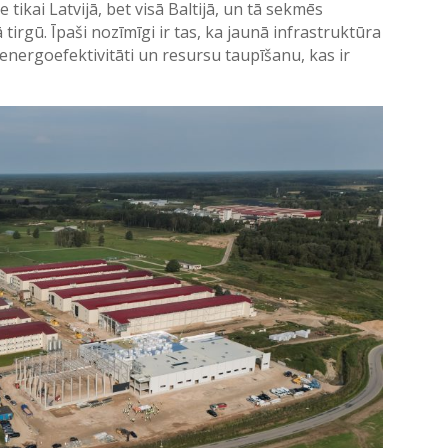
ikai Latvijā, bet visā Baltijā, un tā sekmēs
rgū. Īpaši nozīmīgi ir tas, ka jaunā infrastruktūra
 energoefektivitāti un resursu taupīšanu, kas ir