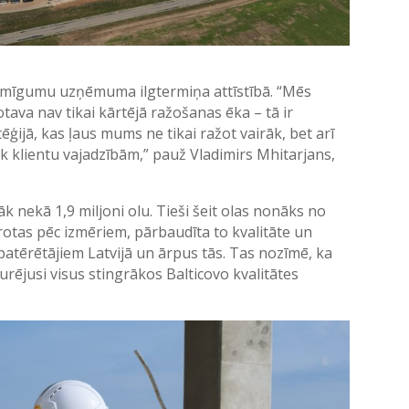
ozīmīgumu uzņēmuma ilgtermiņa attīstībā. “Mēs
otava nav tikai kārtējā ražošanas ēka – tā ir
ģijā, kas ļaus mums ne tikai ražot vairāk, bet arī
vāk klientu vajadzībām,” pauž Vladimirs Mhitarjans,
rāk nekā 1,9 miljoni olu. Tieši šeit olas nonāks no
otas pēc izmēriem, pārbaudīta to kvalitāte un
patērētājiem Latvijā un ārpus tās. Tas nozīmē, ka
turējusi visus stingrākos Balticovo kvalitātes