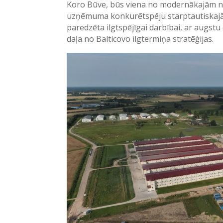
Koro Būve, būs viena no modernākajām ne t
uzņēmuma konkurētspēju starptautiskajā ti
paredzēta ilgtspējīgai darbībai, ar augstu
daļa no Balticovo ilgtermiņa stratēģijas.