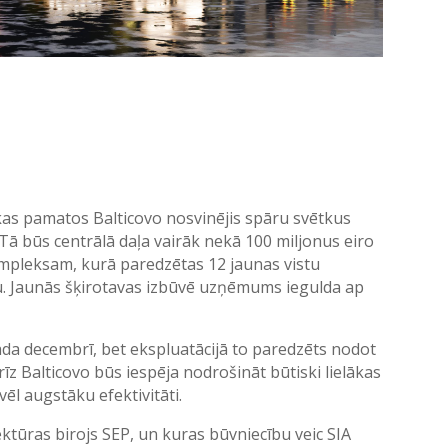
as pamatos Balticovo nosvinējis spāru svētkus
 Tā būs centrālā daļa vairāk nekā 100 miljonus eiro
mpleksam, kurā paredzētas 12 jaunas vistu
tu. Jaunās šķirotavas izbūvē uzņēmums iegulda ap
gada decembrī, bet ekspluatācijā to paredzēts nodot
rīz Balticovo būs iespēja nodrošināt būtiski lielākas
vēl augstāku efektivitāti.
ektūras birojs SEP, un kuras būvniecību veic SIA