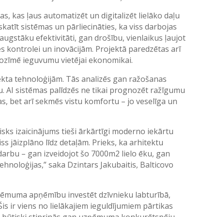
, kas ļaus automatizēt un digitalizēt lielāko daļu
atīt sistēmas un pārliecināties, ka viss darbojas
ugstāku efektivitāti, gan drošību, vienlaikus ļaujot
es kontrolei un inovācijām. Projektā paredzētas arī
nozīmē ieguvumu vietējai ekonomikai.
lekta tehnoloģijām. Tās analizēs gan ražošanas
. AI sistēmas palīdzēs ne tikai prognozēt ražīgumu
s, bet arī sekmēs vistu komfortu – jo veselīga un
sks izaicinājums tieši ārkārtīgi moderno iekārtu
 viss jāizplāno līdz detaļām. Prieks, ka arhitektu
 darbu – gan izveidojot šo 7000m2 lielo ēku, gan
tehnoloģijas,” saka Dzintars Jakubaitis, Balticovo
ņēmuma apņēmību investēt dzīvnieku labturībā,
Šis ir viens no lielākajiem ieguldījumiem pārtikas
as būtiski stiprinās gan uzņēmuma konkurētspēju,