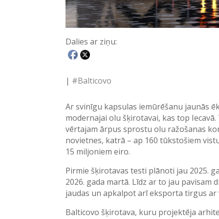
Dalies ar ziņu:
|
#Balticovo
Ar svinīgu kapsulas iemūrēšanu jaunās ēk
modernajai olu šķirotavai, kas top Iecavā.
vērtajam ārpus sprostu olu ražošanas ko
novietnes, katrā – ap 160 tūkstošiem vis
15 miljoniem eiro.
Pirmie šķirotavas testi plānoti jau 2025. 
2026. gada martā. Līdz ar to jau pavisam d
jaudas un apkalpot arī eksporta tirgus ar 
Balticovo šķirotava, kuru projektēja arhit