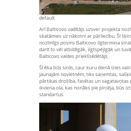
default
Arī Balticovo vadītājs uzsver projekta n
skatāmies uz nākotni ar pārliecību. Šī šķir
nozīmīgs posms Balticovo ilgtermiņa stratē
darīt to vēl atbildīgāk, ilgtspējīgāk un tu
Balticovo valdes priekšsēdētājs.
Šī ēka būs sirds, caur kuru dienā izies vai
jaunajām novietnēm, tiks saņemtas, sašķir
pārtikas drošība, fasētas un sagatavotas 
ikviena ola, kas nonāks pie pircēja, būs iz
standartus.