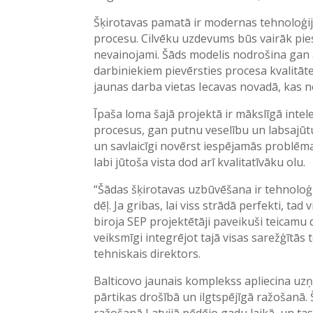
Šķirotavas pamatā ir modernas tehnoloģijas
procesu. Cilvēku uzdevums būs vairāk piesk
nevainojami. Šāds modelis nodrošina gan a
darbiniekiem pievērsties procesa kvalitāt
jaunas darba vietas Iecavas novadā, kas 
Īpaša loma šajā projektā ir mākslīgā inte
procesus, gan putnu veselību un labsajūtu
un savlaicīgi novērst iespējamās problēma
labi jūtoša vista dod arī kvalitatīvāku olu.
“Šādas šķirotavas uzbūvēšana ir tehnoloģi
dēļ. Ja gribas, lai viss strādā perfekti, tad
biroja SEP projektētāji paveikuši teicamu
veiksmīgi integrējot tajā visas sarežģītās 
tehniskais direktors.
Balticovo jaunais komplekss apliecina uz
pārtikas drošībā un ilgtspējīgā ražošanā. 
ražošanā Latvijā pēdējo gadu laikā, un t