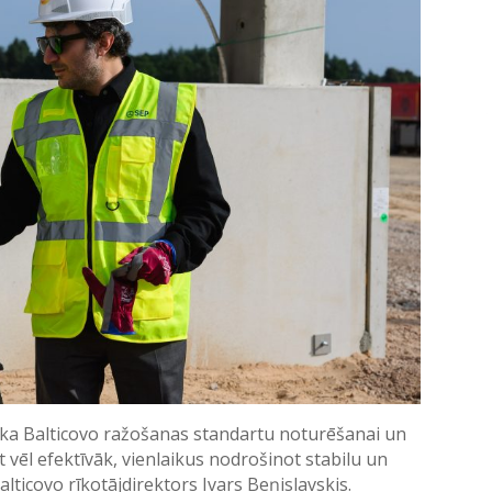
iska Balticovo ražošanas standartu noturēšanai un
 vēl efektīvāk, vienlaikus nodrošinot stabilu un
lticovo rīkotājdirektors Ivars Beņislavskis.