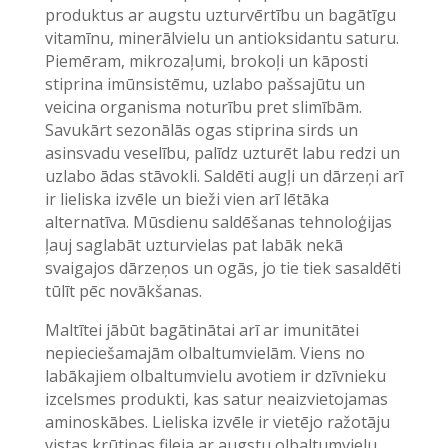
produktus ar augstu uzturvērtību un bagātīgu
vitamīnu, minerālvielu un antioksidantu saturu.
Piemēram, mikrozaļumi, brokoļi un kāposti
stiprina imūnsistēmu, uzlabo pašsajūtu un
veicina organisma noturību pret slimībām.
Savukārt sezonālās ogas stiprina sirds un
asinsvadu veselību, palīdz uzturēt labu redzi un
uzlabo ādas stāvokli. Saldēti augļi un dārzeņi arī
ir lieliska izvēle un bieži vien arī lētāka
alternatīva. Mūsdienu saldēšanas tehnoloģijas
ļauj saglabāt uzturvielas pat labāk nekā
svaigajos dārzeņos un ogās, jo tie tiek sasaldēti
tūlīt pēc novākšanas.
Maltītei jābūt bagātinātai arī ar imunitātei
nepieciešamajām olbaltumvielām. Viens no
labākajiem olbaltumvielu avotiem ir dzīvnieku
izcelsmes produkti, kas satur neaizvietojamas
aminoskābes. Lieliska izvēle ir vietējo ražotāju
vistas krūtiņas fileja ar augstu olbaltumvielu