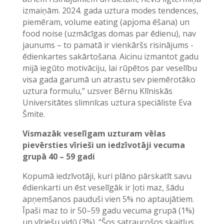
izmaiņām. 2024. gada uztura modes tendences,
piemēram, volume eating (apjoma ēšana) un
food noise (uzmācīgas domas par ēdienu), nav
jaunums – to pamatā ir vienkāršs risinājums -
ēdienkartes sakārtošana. Aicinu izmantot gadu
mijā iegūto motivāciju, lai rūpētos par veselību
visa gada garumā un atrastu sev piemērotāko
uztura formulu,” uzsver Bērnu Klīniskās
Universitātes slimnīcas uztura speciāliste Eva
Šmite.
Vismazāk veselīgam uzturam vēlas
pievērsties vīrieši un iedzīvotāji vecuma
grupā 40 – 59 gadi
Kopumā iedzīvotāji, kuri plāno pārskatīt savu
ēdienkarti un ēst veselīgāk ir ļoti maz, šādu
apņemšanos pauduši vien 5% no aptaujātiem.
Īpaši maz to ir 50–59 gadu vecuma grupā (1%)
un vīriešu vidū (3%). “Šos satraucošos skaitļus