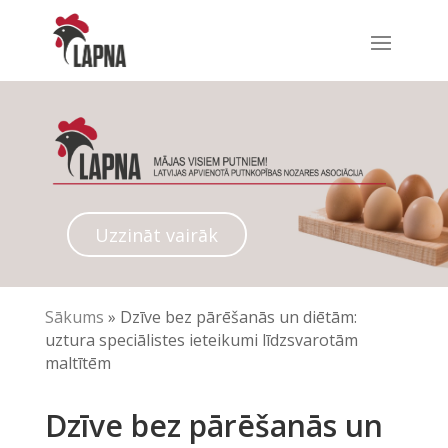
Uzzināt vairāk
Sākums
»
Dzīve bez pārēšanās un diētām:
uztura speciālistes ieteikumi līdzsvarotām
maltītēm
Dzīve bez pārēšanās un