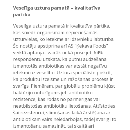
Veselīga uztura pamatā – kvalitatīva
pārtika
Veselīga uztura pamatā ir kvalitatīva pārtika,
kas sniedz organismam nepieciešamās
uzturvielas, ko ietekmē arī dzīvnieku labturība.
Šo nostāju apstiprina arī AS “Ķekava Foods”
veiktā aptauja– vairāk nekā puse jeb 64%
respondentu uzskata, ka putnu audzēšanā
izmantotās antibiotikas var atstāt negatīvu
ietekmi uz veselību. Uztura speciāliste piekrīt,
ka produktu izcelsme un ražošanas process ir
svarīgs. Piemēram, par globālu problēmu kļūst
baktēriju noturīgums jeb antibiotiku
rezistence, kas rodas no pārmērīgas vai
neatbilstošas antibiotiku lietošanas. Attīstoties
šai rezistencei, slimošanas laikā ārstēšana ar
antibiotikām vairs neiedarbojas, tādēļ svarīgi to
izmantošanu samazināt, tai skaitā arī