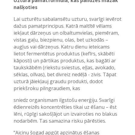
Uztura pamatformula, kas palīdzēs mazāk
našķoties
Lai uzturētu sabalansētu uzturu, svarīgi ievērot
dažus pamatprincipus. Katrā maltītē vēlams
iekļaut dārzeņus un olbaltumvielas, piemēram,
vistas gaļu, biezpienu, olas, bet uzkodās –
augļus vai dārzeņus. Katru dienu ieteicams
lietot fermentētus produktus (kefīrs, skābēti
kāposti) un pārtikas produktus, kas bagāti ar
taukskābēm (riekstu sviestus, eļļas, avokado,
sēklas, olīvas), bet divreiz nedēļā - zivis. Tāpat
uzturā jāiekļauj graudu produkti, dodot
priekšroku pilngraudiem, kas
sniedz organismam ilgstošu enerģiju. Svarīgi
ēdienreizēs koncentrēties tikai uz ēšanu – ēst
lēni, rūpīgi sakošļājot un izvairoties no blakus
nodarbēm. Tas samazina risku pārēsties.
“Aicinu šogad apgūt apzinātus ēšanas