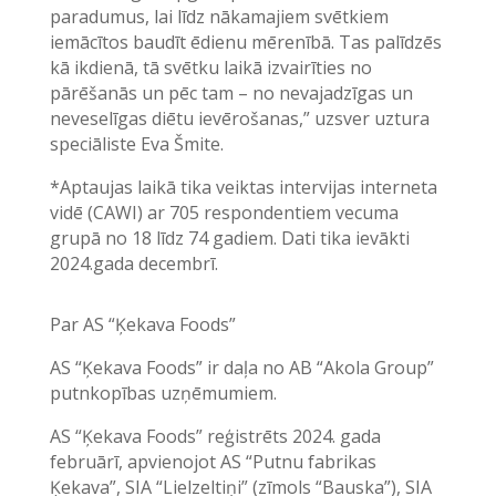
paradumus, lai līdz nākamajiem svētkiem
iemācītos baudīt ēdienu mērenībā. Tas palīdzēs
kā ikdienā, tā svētku laikā izvairīties no
pārēšanās un pēc tam – no nevajadzīgas un
neveselīgas diētu ievērošanas,” uzsver uztura
speciāliste Eva Šmite.
*Aptaujas laikā tika veiktas intervijas interneta
vidē (CAWI) ar 705 respondentiem vecuma
grupā no 18 līdz 74 gadiem. Dati tika ievākti
2024.gada decembrī.
Par AS “Ķekava Foods”
AS “Ķekava Foods” ir daļa no AB “Akola Group”
putnkopības uzņēmumiem.
AS “Ķekava Foods” reģistrēts 2024. gada
februārī, apvienojot AS “Putnu fabrikas
Ķekava”, SIA “Lielzeltiņi” (zīmols “Bauska”), SIA