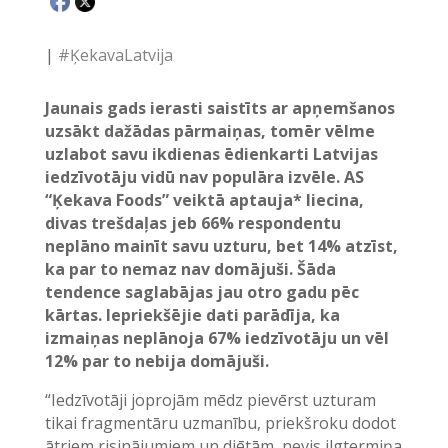
|
#ĶekavaLatvija
Jaunais gads ierasti saistīts ar apņemšanos
uzsākt dažādas pārmaiņas, tomēr vēlme
uzlabot savu ikdienas ēdienkarti Latvijas
iedzīvotāju vidū nav populāra izvēle. AS
“Ķekava Foods” veiktā aptauja* liecina,
divas trešdaļas jeb 66% respondentu
neplāno mainīt savu uzturu, bet 14% atzīst,
ka par to nemaz nav domājuši. Šāda
tendence saglabājas jau otro gadu pēc
kārtas. Iepriekšējie dati parādīja, ka
izmaiņas neplānoja 67% iedzīvotāju un vēl
12% par to nebija domājuši.
“Iedzīvotāji joprojām mēdz pievērst uzturam
tikai fragmentāru uzmanību, priekšroku dodot
ātriem risinājumiem un diētām, nevis ilgtermiņa