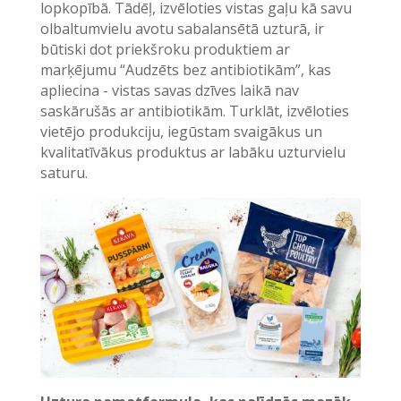
lopkopībā. Tādēļ, izvēloties vistas gaļu kā savu
olbaltumvielu avotu sabalansētā uzturā, ir
būtiski dot priekšroku produktiem ar
marķējumu “Audzēts bez antibiotikām”, kas
apliecina - vistas savas dzīves laikā nav
saskārušās ar antibiotikām. Turklāt, izvēloties
vietējo produkciju, iegūstam svaigākus un
kvalitatīvākus produktus ar labāku uzturvielu
saturu.