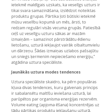
ietekmē maldīgais uzskats, ka veselīgs uzturs ir
tikai svara samazināšana, izslēdzot noteiktas
produktu grupas. Pārtika ļoti būtiski ietekmē
mūsu veselību kopumā un mēs, ārsti, to
redzam regulāri visās vecuma grupās. Patiesībā
ceļš uz veselīgu uzturu sākas ar mazām
izmaiņām – samazinot pārstrādātu ēdienu
lietošanu, uzturā iekļaujot vairāk olbaltumvielu
un dārzeņu. Šādas izmaiņas uzlabos pašsajūtu
un sniegs ķermenim nepieciešamo enerģiju,”
atgādina uztura speciāliste.
Jaunākās uztura modes tendences
Uztura speciāliste skaidro, ka pērn populāras
kļuva divas tendences, kuru galvenais princips
ir sabalansētu maltīšu ieviešana uzturā, lai
parūpētos par organisma enerģijas rezervēm.
Volume eating (apjoma ēšana) koncentrējas uz
tādu pārtikas produktu iekļaušanu uzturā,