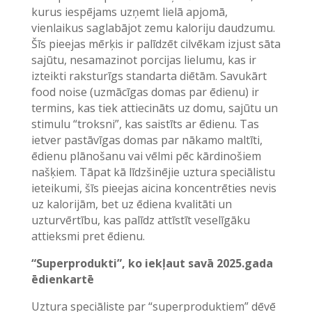
kurus iespējams uzņemt lielā apjomā,
vienlaikus saglabājot zemu kaloriju daudzumu.
Šīs pieejas mērķis ir palīdzēt cilvēkam izjust sāta
sajūtu, nesamazinot porcijas lielumu, kas ir
izteikti raksturīgs standarta diētām. Savukārt
food noise (uzmācīgas domas par ēdienu) ir
termins, kas tiek attiecināts uz domu, sajūtu un
stimulu “troksni”, kas saistīts ar ēdienu. Tas
ietver pastāvīgas domas par nākamo maltīti,
ēdienu plānošanu vai vēlmi pēc kārdinošiem
našķiem. Tāpat kā līdzšinējie uztura speciālistu
ieteikumi, šīs pieejas aicina koncentrēties nevis
uz kalorijām, bet uz ēdiena kvalitāti un
uzturvērtību, kas palīdz attīstīt veselīgāku
attieksmi pret ēdienu.
“Superprodukti”, ko iekļaut savā 2025.gada
ēdienkartē
Uztura speciāliste par “superproduktiem” dēvē