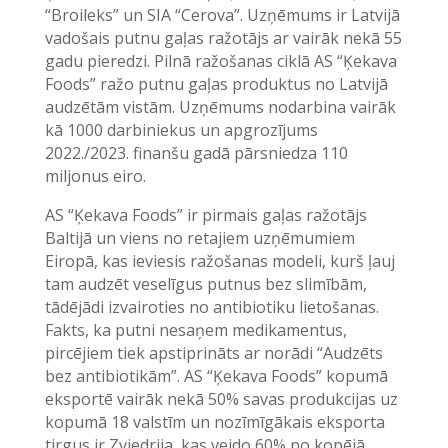
“Broileks” un SIA “Cerova”. Uzņēmums ir Latvijā
vadošais putnu gaļas ražotājs ar vairāk nekā 55
gadu pieredzi. Pilnā ražošanas ciklā AS “Ķekava
Foods” ražo putnu gaļas produktus no Latvijā
audzētām vistām. Uzņēmums nodarbina vairāk
kā 1000 darbiniekus un apgrozījums
2022./2023. finanšu gadā pārsniedza 110
miljonus eiro.
AS “Ķekava Foods” ir pirmais gaļas ražotājs
Baltijā un viens no retajiem uzņēmumiem
Eiropā, kas ieviesis ražošanas modeli, kurš ļauj
tam audzēt veselīgus putnus bez slimībām,
tādējādi izvairoties no antibiotiku lietošanas.
Fakts, ka putni nesaņem medikamentus,
pircējiem tiek apstiprināts ar norādi “Audzēts
bez antibiotikām”. AS “Ķekava Foods” kopumā
eksportē vairāk nekā 50% savas produkcijas uz
kopumā 18 valstīm un nozīmīgākais eksporta
tirgus ir Zviedrija, kas veido 60% no kopējā