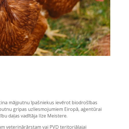
icina mājputnu īpašniekus ievērot biodrošības
putnu gripas uzliesmojumiem Eiropā, aģentūrai
ību daļas vadītāja Ilze Meistere.
am veterinārārstam vai PVD teritoriālajai