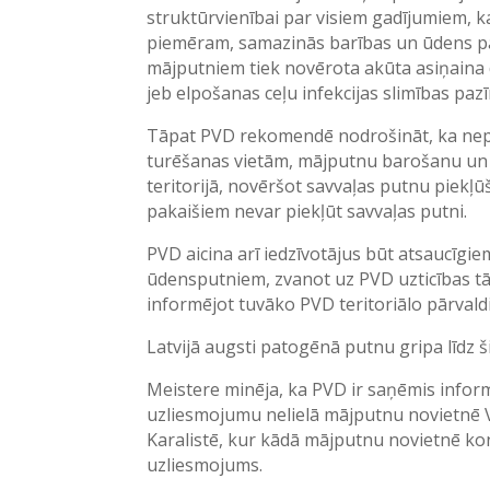
struktūrvienībai par visiem gadījumiem, 
piemēram, samazinās barības un ūdens pa
mājputniem tiek novērota akūta asiņaina 
jeb elpošanas ceļu infekcijas slimības paz
Tāpat PVD rekomendē nodrošināt, ka nep
turēšanas vietām, mājputnu barošanu un 
teritorijā, novēršot savvaļas putnu piekļū
pakaišiem nevar piekļūt savvaļas putni.
PVD aicina arī iedzīvotājus būt atsaucīgi
ūdensputniem, zvanot uz PVD uzticības tā
informējot tuvāko PVD teritoriālo pārvaldi
Latvijā augsti patogēnā putnu gripa līdz š
Meistere minēja, ka PVD ir saņēmis infor
uzliesmojumu nelielā mājputnu novietnē Vā
Karalistē, kur kādā mājputnu novietnē ko
uzliesmojums.