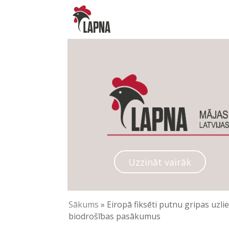
Uzzināt vairāk
Sākums
»
Eiropā fiksēti putnu gripas uzl
biodrošības pasākumus