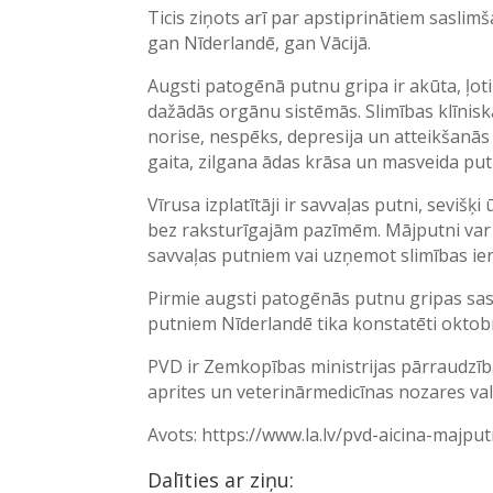
Ticis ziņots arī par apstiprinātiem sasli
gan Nīderlandē, gan Vācijā.
Augsti patogēnā putnu gripa ir akūta, ļoti
dažādās orgānu sistēmās. Slimības klīnis
norise, nespēks, depresija un atteikšanās 
gaita, zilgana ādas krāsa un masveida pu
Vīrusa izplatītāji ir savvaļas putni, sevišķ
bez raksturīgajām pazīmēm. Mājputni var i
savvaļas putniem vai uzņemot slimības iero
Pirmie augsti patogēnās putnu gripas sa
putniem Nīderlandē tika konstatēti oktob
PVD ir Zemkopības ministrijas pārraudzībā
aprites un veterinārmedicīnas nozares val
Avots: https://www.la.lv/pvd-aicina-majp
Dalīties ar ziņu: