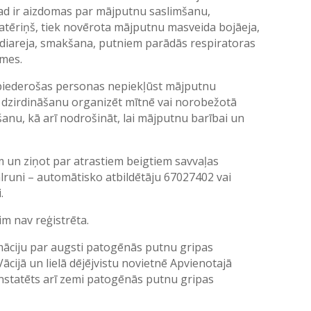
kad ir aizdomas par mājputnu saslimšanu,
tēriņš, tiek novērota mājputnu masveida bojāeja,
diareja, smakšana, putniem parādās respiratoras
īmes.
iederošas personas nepiekļūst mājputnu
dzirdināšanu organizēt mītnē vai norobežotā
šanu, kā arī nodrošināt, lai mājputnu barībai un
em un ziņot par atrastiem beigtiem savvaļas
lruni – automātisko atbildētāju 67027402 vai
.
im nav reģistrēta.
māciju par augsti patogēnās putnu gripas
cijā un lielā dējējvistu novietnē Apvienotajā
nstatēts arī zemi patogēnās putnu gripas