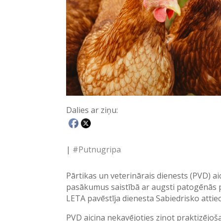
Dalies ar ziņu:
|
#Putnugripa
Pārtikas un veterinārais dienests (PVD) a
pasākumus saistībā ar augsti patogēnās 
LETA pavēstīja dienesta Sabiedrisko attiec
PVD aicina nekavējoties ziņot praktizējoš