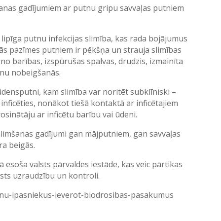
mšanas gadījumiem ar putnu gripu savvaļas putniem
 lipīga putnu infekcijas slimība, kas rada bojājumus
kās pazīmes putniem ir pēkšņa un strauja slimības
no barības, izspūrušas spalvas, drudzis, izmainīta
tnu nobeigšanās.
i ūdensputni, kam slimība var noritēt subklīniski –
nficēties, nonākot tiešā kontaktā ar inficētajiem
sinātāju ar inficētu barību vai ūdeni.
slimšanas gadījumi gan mājputniem, gan savvaļas
ra beigās.
 esoša valsts pārvaldes iestāde, kas veic pārtikas
sts uzraudzību un kontroli.
utnu-ipasniekus-ieverot-biodrosibas-pasakumus