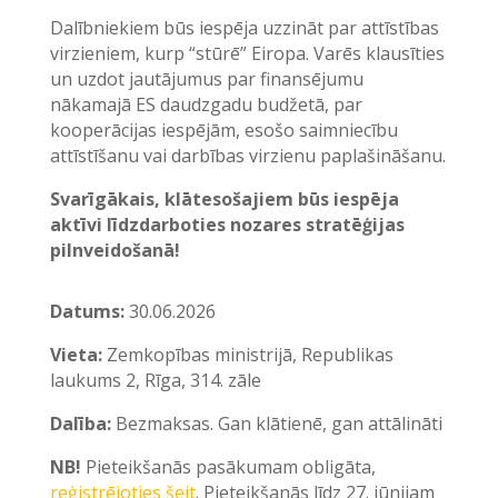
Dalībniekiem būs iespēja uzzināt par attīstības
virzieniem, kurp “stūrē” Eiropa. Varēs klausīties
un uzdot jautājumus par finansējumu
nākamajā ES daudzgadu budžetā, par
kooperācijas iespējām, esošo saimniecību
attīstīšanu vai darbības virzienu paplašināšanu.
Svarīgākais, klātesošajiem būs iespēja
aktīvi līdzdarboties nozares stratēģijas
pilnveidošanā!
Datums:
30.06.2026
Vieta:
Zemkopības ministrijā, Republikas
laukums 2, Rīga, 314. zāle
Dalība:
Bezmaksas. Gan klātienē, gan attālināti
NB!
Pieteikšanās pasākumam obligāta,
reģistrējoties šeit
. Pieteikšanās līdz 27. jūnijam