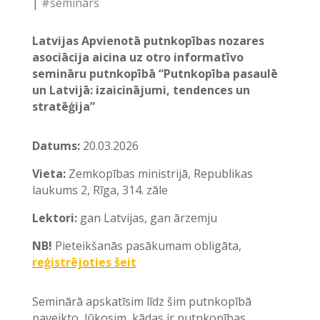
|
#seminārs
Latvijas Apvienotā putnkopības nozares
asociācija aicina uz otro informatīvo
semināru putnkopībā “Putnkopība pasaulē
un Latvijā: izaicinājumi, tendences un
stratēģija”
Datums:
20.03.2026
Vieta:
Zemkopības ministrijā, Republikas
laukums 2, Rīga, 314. zāle
Lektori:
gan Latvijas, gan ārzemju
NB!
Pieteikšanās pasākumam obligāta,
reģistrējoties šeit
Seminārā apskatīsim līdz šim putnkopībā
paveikto, lūkosim, kādas ir putnkopības