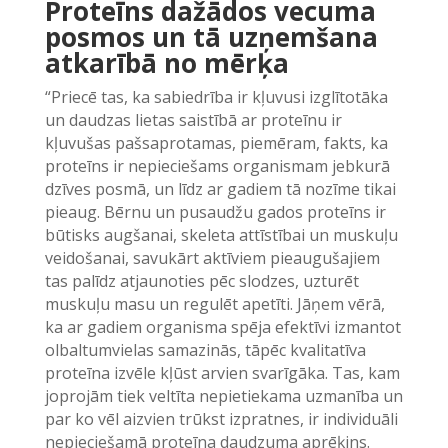
Proteīns dažādos vecuma
posmos un tā uzņemšana
atkarībā no mērķa
“Priecē tas, ka sabiedrība ir kļuvusi izglītotāka
un daudzas lietas saistībā ar proteīnu ir
kļuvušas pašsaprotamas, piemēram, fakts, ka
proteīns ir nepieciešams organismam jebkurā
dzīves posmā, un līdz ar gadiem tā nozīme tikai
pieaug. Bērnu un pusaudžu gados proteīns ir
būtisks augšanai, skeleta attīstībai un muskuļu
veidošanai, savukārt aktīviem pieaugušajiem
tas palīdz atjaunoties pēc slodzes, uzturēt
muskuļu masu un regulēt apetīti. Jāņem vērā,
ka ar gadiem organisma spēja efektīvi izmantot
olbaltumvielas samazinās, tāpēc kvalitatīva
proteīna izvēle kļūst arvien svarīgāka. Tas, kam
joprojām tiek veltīta nepietiekama uzmanība un
par ko vēl aizvien trūkst izpratnes, ir individuāli
nepieciešamā proteīna daudzuma aprēķins.