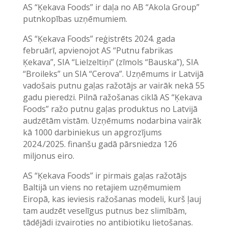
AS “Ķekava Foods” ir daļa no AB “Akola Group”
putnkopības uzņēmumiem.
AS “Ķekava Foods” reģistrēts 2024. gada
februārī, apvienojot AS “Putnu fabrikas
Ķekava”, SIA “Lielzeltiņi” (zīmols “Bauska”), SIA
“Broileks” un SIA “Cerova”. Uzņēmums ir Latvijā
vadošais putnu gaļas ražotājs ar vairāk nekā 55
gadu pieredzi. Pilnā ražošanas ciklā AS “Ķekava
Foods” ražo putnu gaļas produktus no Latvijā
audzētām vistām. Uzņēmums nodarbina vairāk
kā 1000 darbiniekus un apgrozījums
2024./2025. finanšu gadā pārsniedza 126
miljonus eiro.
AS “Ķekava Foods” ir pirmais gaļas ražotājs
Baltijā un viens no retajiem uzņēmumiem
Eiropā, kas ieviesis ražošanas modeli, kurš ļauj
tam audzēt veselīgus putnus bez slimībām,
tādējādi izvairoties no antibiotiku lietošanas.