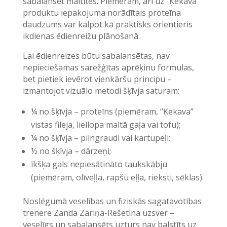
sabalansēt maltītes. Piemēram, arī uz “Ķekava”
produktu iepakojuma norādītais proteīna
daudzums var kalpot kā praktisks orientieris
ikdienas ēdienreižu plānošanā.
Lai ēdienreizes būtu sabalansētas, nav
nepieciešamas sarežģītas aprēķinu formulas,
bet pietiek ievērot vienkāršu principu –
izmantojot vizuālo metodi šķīvja saturam:
¼ no šķīvja – proteīns (piemēram, “Ķekava”
vistas fileja, liellopa maltā gaļa vai tofu);
¼ no šķīvja – pilngraudi vai kartupeļi;
½ no šķīvja – dārzeņi;
īkšķa gals nepiesātināto taukskābju
(piemēram, olīveļļa, rapšu eļļa, rieksti, sēklas).
Noslēgumā veselības un fiziskās sagatavotības
trenere Zanda Zariņa-Rešetina uzsver –
veselīgs un sabalansēts uzturs nav balstīts uz