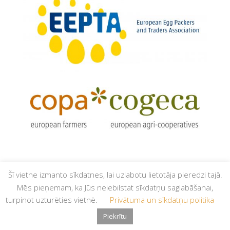
Šī vietne izmanto sīkdatnes, lai uzlabotu lietotāja pieredzi tajā.
Mēs pieņemam, ka Jūs neiebilstat sīkdatņu saglabāšanai,
turpinot uzturēties vietnē.
Privātuma un sīkdatņu politika
© Latvijas Apvienotā putnkopības nozares asociācija,
Piekrītu
2026