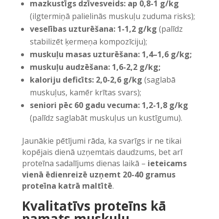
mazkustīgs dzīvesveids: ap 0,8-1 g/kg
(ilgtermiņā palielinās muskuļu zuduma risks);
veselības uzturēšana: 1-1,2 g/kg
(palīdz
stabilizēt ķermeņa kompozīciju);
muskuļu masas uzturēšana: 1,4–1,6 g/kg;
muskuļu audzēšana: 1,6-2,2 g/kg;
kaloriju deficīts: 2,0-2,6 g/kg
(saglabā
muskuļus, kamēr krītas svars);
seniori pēc 60 gadu vecuma: 1,2-1,8 g/kg
(palīdz saglabāt muskuļus un kustīgumu).
Jaunākie pētījumi rāda, ka svarīgs ir ne tikai
kopējais dienā uzņemtais daudzums, bet arī
proteīna sadalījums dienas laikā –
ieteicams
vienā ēdienreizē uzņemt 20-40 gramus
proteīna katrā maltītē
.
Kvalitatīvs proteīns kā
pamats muskuļu