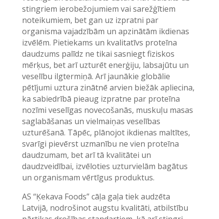
stingriem ierobežojumiem vai sarežģītiem
noteikumiem, bet gan uz izpratni par
organisma vajadzībām un apzinātām ikdienas
izvēlēm. Pietiekams un kvalitatīvs proteīna
daudzums palīdz ne tikai sasniegt fiziskos
mērķus, bet arī uzturēt enerģiju, labsajūtu un
veselību ilgtermiņā. Arī jaunākie globālie
pētījumi uztura zinātnē arvien biežāk apliecina,
ka sabiedrībā pieaug izpratne par proteīna
nozīmi veselīgas novecošanās, muskuļu masas
saglabāšanas un vielmaiņas veselības
uzturēšanā. Tāpēc, plānojot ikdienas maltītes,
svarīgi pievērst uzmanību ne vien proteīna
daudzumam, bet arī tā kvalitātei un
daudzveidībai, izvēloties uzturvielām bagātus
un organismam vērtīgus produktus.
AS “Ķekava Foods” cāļa gaļa tiek audzēta
Latvijā, nodrošinot augstu kvalitāti, atbilstību