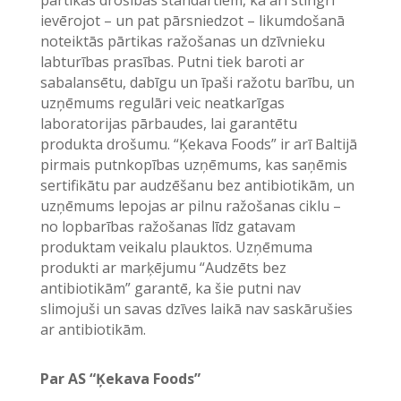
pārtikas drošības standartiem, kā arī stingri
ievērojot – un pat pārsniedzot – likumdošanā
noteiktās pārtikas ražošanas un dzīvnieku
labturības prasības. Putni tiek baroti ar
sabalansētu, dabīgu un īpaši ražotu barību, un
uzņēmums regulāri veic neatkarīgas
laboratorijas pārbaudes, lai garantētu
produkta drošumu. “Ķekava Foods” ir arī Baltijā
pirmais putnkopības uzņēmums, kas saņēmis
sertifikātu par audzēšanu bez antibiotikām, un
uzņēmums lepojas ar pilnu ražošanas ciklu –
no lopbarības ražošanas līdz gatavam
produktam veikalu plauktos. Uzņēmuma
produkti ar marķējumu “Audzēts bez
antibiotikām” garantē, ka šie putni nav
slimojuši un savas dzīves laikā nav saskārušies
ar antibiotikām.
Par AS “Ķekava Foods”