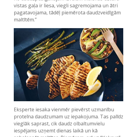
vistas gaļa ir liesa, viegli sagremojama un ātri
pagatavojama, tādēļ piemērota daudzveidīgām
maltītēm.”
Eksperte iesaka vienmēr pievērst uzmanību
proteīna daudzumam uz iepakojuma. Tas palīdz
vieglāk saprast, cik daudz olbaltumvielu
iespējams uzņemt dienas laikā un kā