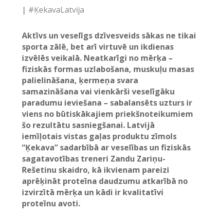
|
#ĶekavaLatvija
Aktīvs un veselīgs dzīvesveids sākas ne tikai
sporta zālē, bet arī virtuvē un ikdienas
izvēlēs veikalā. Neatkarīgi no mērķa –
fiziskās formas uzlabošana, muskuļu masas
palielināšana, ķermeņa svara
samazināšana vai vienkārši veselīgāku
paradumu ieviešana – sabalansēts uzturs ir
viens no būtiskākajiem priekšnoteikumiem
šo rezultātu sasniegšanai. Latvijā
iemīļotais vistas gaļas produktu zīmols
“Ķekava” sadarbībā ar veselības un fiziskās
sagatavotības treneri Zandu Zariņu-
Rešetinu skaidro, kā ikvienam pareizi
aprēķināt proteīna daudzumu atkarībā no
izvirzītā mērķa un kādi ir kvalitatīvi
proteīnu avoti.