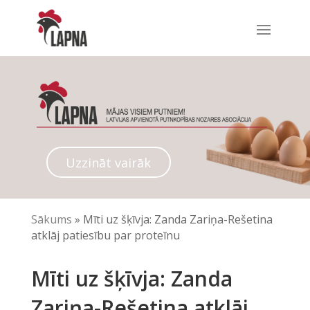
Uzzināt vairāk
Sākums
»
Mīti uz šķīvja: Zanda Zariņa-Rešetina
atklāj patiesību par proteīnu
Mīti uz šķīvja: Zanda
Zariņa-Rešetina atklāj