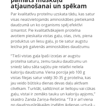
atjaunošanai un spēkam
Par kvalitatīvu proteīnu uzskata tādu, kas satur
visas neaizvietojamās aminoskābes pietiekamā
daudzumā un ko organisms spēj efektīvi
izmantot. Pie kvalitatīvākajiem proteīna
avotiem pieskaita vistas gaļu, olas, zivis, piena
produktus un liesu gaļu, jo tie satur augstu
leicīna jeb galvenās aminoskābes daudzumu.
“Tieši vistas gaļa īpaši izceļas ar augstu
proteīna saturu, zemu tauku daudzumu un
sniedz labu sāta sajūtu pie relatīvi neliela
kaloriju daudzuma. Viena porcija jeb 100 g
vistas filejas satur vidēji 30-35 g proteīna, kas
jau veido būtisku dienas devas daļu aktīvam
cilvēkam. Turklāt, salīdzinot ar liellopu vai cūkas
gaļu, vistai ir zemāks tauku un kaloriju apjoms,”
skaidro Zanda Zariņa-Rešetina. “Tā ir arī viena
no daudzpusīgākajām izvēlēm ikdienas uzturā –