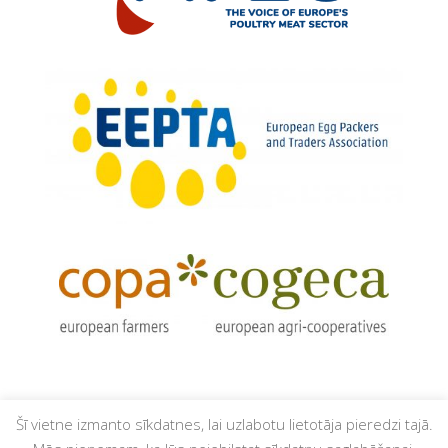
Šī vietne izmanto sīkdatnes, lai uzlabotu lietotāja pieredzi tajā.