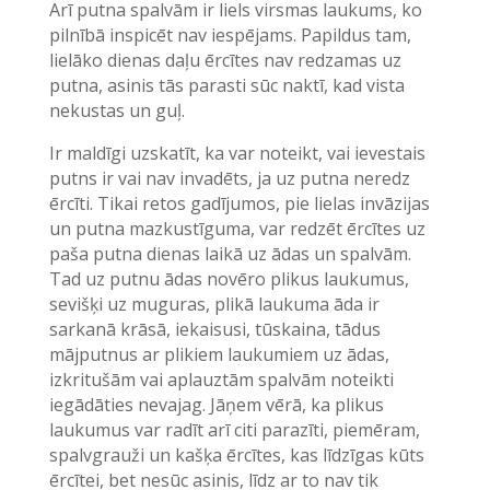
Arī putna spalvām ir liels virsmas laukums, ko
pilnībā inspicēt nav iespējams. Papildus tam,
lielāko dienas daļu ērcītes nav redzamas uz
putna, asinis tās parasti sūc naktī, kad vista
nekustas un guļ.
Ir maldīgi uzskatīt, ka var noteikt, vai ievestais
putns ir vai nav invadēts, ja uz putna neredz
ērcīti. Tikai retos gadījumos, pie lielas invāzijas
un putna mazkustīguma, var redzēt ērcītes uz
paša putna dienas laikā uz ādas un spalvām.
Tad uz putnu ādas novēro plikus laukumus,
sevišķi uz muguras, plikā laukuma āda ir
sarkanā krāsā, iekaisusi, tūskaina, tādus
mājputnus ar plikiem laukumiem uz ādas,
izkritušām vai aplauztām spalvām noteikti
iegādāties nevajag. Jāņem vērā, ka plikus
laukumus var radīt arī citi parazīti, piemēram,
spalvgrauži un kašķa ērcītes, kas līdzīgas kūts
ērcītei, bet nesūc asinis, līdz ar to nav tik