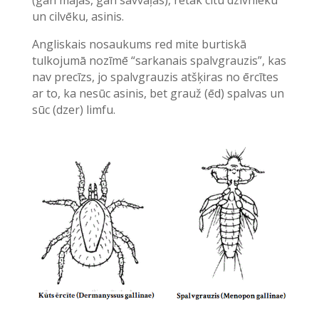
(gan mājas, gan savvaļas), retāk citu dzīvnieku
un cilvēku, asinis.
Angliskais nosaukums red mite burtiskā
tulkojumā nozīmē “sarkanais spalvgrauzis”, kas
nav precīzs, jo spalvgrauzis atšķiras no ērcītes
ar to, ka nesūc asinis, bet grauž (ēd) spalvas un
sūc (dzer) limfu.