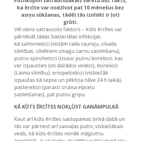
Putnkopim satraucošākais varētu būt fakts,
ka ērcīte var nodzīvot pat 10 mēnešus bez
asiņu sūkšanas, tādēļ tās iznīdēt ir ļoti
grūti.
Vēl viens satraucošs faktors – kūts ērcītes var
pārnēsāt tādas bakteriālas infekcijas
kā salmonelozi (vistām rada caureju, olvada
slimības, cilvēkiem smagu zarnu saslimšanu),
putnu spirohetozi (izsauc putnu boreliozi, kas
var izpausties ļoti dažādos veidos), boreliozi
(Laima slimību), erisipeloidozi (visbiežāk
izpaužas kā sepse un pēkšņa nāve 24 h laikā),
pasterelozi (parasti izraisa elpceļu
saslimšanas), pat putnu gripu.
KĀ KŪTS ĒRCĪTES NOKĻŪST GANĀMPULKĀ
Kaut arī kūts ērcītes sastopamas brīvā dabā un
tās var pārnest arī savvaļas putni, visbiežākais
veids, kā kūts ērcītes nonāk mājputnu
novietnēs, ir ar jaunu, invadētu putnu ievešanu