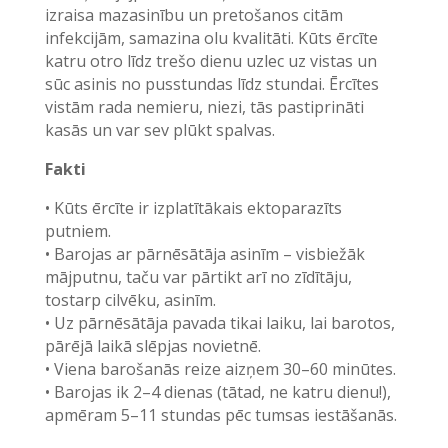
izraisa mazasinību un pretošanos citām
infekcijām, samazina olu kvalitāti. Kūts ērcīte
katru otro līdz trešo dienu uzlec uz vistas un
sūc asinis no pusstundas līdz stundai. Ērcītes
vistām rada nemieru, niezi, tās pastiprināti
kasās un var sev plūkt spalvas.
Fakti
• Kūts ērcīte ir izplatītākais ektoparazīts
putniem.
• Barojas ar pārnēsātāja asinīm – visbiežāk
mājputnu, taču var pārtikt arī no zīdītāju,
tostarp cilvēku, asinīm.
• Uz pārnēsātāja pavada tikai laiku, lai barotos,
pārējā laikā slēpjas novietnē.
• Viena barošanās reize aizņem 30–60 minūtes.
• Barojas ik 2–4 dienas (tātad, ne katru dienu!),
apmēram 5–11 stundas pēc tumsas iestāšanās.