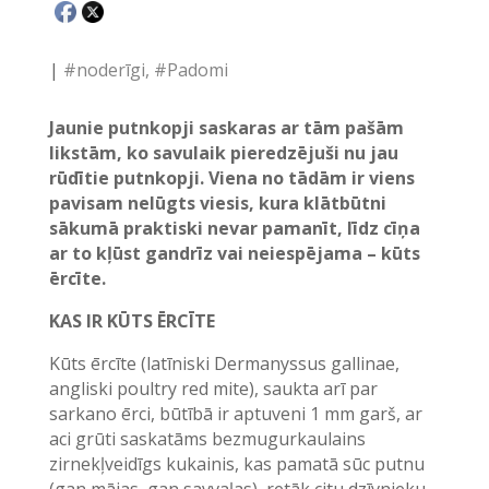
|
#noderīgi
#Padomi
Jaunie putnkopji saskaras ar tām pašām
likstām, ko savulaik pieredzējuši nu jau
rūdītie putnkopji. Viena no tādām ir viens
pavisam nelūgts viesis, kura klātbūtni
sākumā praktiski nevar pamanīt, līdz cīņa
ar to kļūst gandrīz vai neiespējama – kūts
ērcīte.
KAS IR KŪTS ĒRCĪTE
Kūts ērcīte (latīniski Dermanyssus gallinae,
angliski poultry red mite), saukta arī par
sarkano ērci, būtībā ir aptuveni 1 mm garš, ar
aci grūti saskatāms bezmugurkaulains
zirnekļveidīgs kukainis, kas pamatā sūc putnu