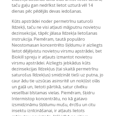
taču gaļu gan nedrīkst lietot uzturā vēl 14
dienas pēc pēdējās devas iedošanas.
Kūts apstrādei noder permetrīnu saturoši
līdzekļi, taču ne visi atļauti mājputnu novietņu
dezinsekcijai, tāpēc jālasa līdzekļa lietošanas
instrukcija. Piemēram, tautā populāro
Neostomasan koncentrēto šķīdumu ir aizliegts
lietot dējējvistu novietņu virsmu apstrādei, bet
Biokill spreju ir atļauts izmantot novietņu
virsmu apstrādei. Aizliegts jebkādus kūts
dezinsekcijas līdzekļus (tai skaitā permetrīnu
saturošus līdzekļus) smidzināt tieši uz putna, jo
caur ādu tie uzsūcas asinsritē un nokļūst olās
un gaļā un, lietoti pārtikā, satur cilvēku
veselībai bīstamas vielas. Piemēram, šķidru
Intermistop koncentrātu, no kā gatavo
izsmidzināmu šķīdumu mušu, ērcīšu un citu
insektu iznīcināšanai, ir atļauts lietots