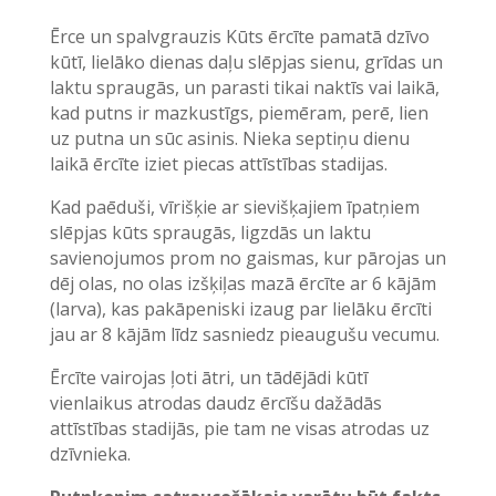
Ērce un spalvgrauzis Kūts ērcīte pamatā dzīvo
kūtī, lielāko dienas daļu slēpjas sienu, grīdas un
laktu spraugās, un parasti tikai naktīs vai laikā,
kad putns ir mazkustīgs, piemēram, perē, lien
uz putna un sūc asinis. Nieka septiņu dienu
laikā ērcīte iziet piecas attīstības stadijas.
Kad paēduši, vīrišķie ar sievišķajiem īpatņiem
slēpjas kūts spraugās, ligzdās un laktu
savienojumos prom no gaismas, kur pārojas un
dēj olas, no olas izšķiļas mazā ērcīte ar 6 kājām
(larva), kas pakāpeniski izaug par lielāku ērcīti
jau ar 8 kājām līdz sasniedz pieaugušu vecumu.
Ērcīte vairojas ļoti ātri, un tādējādi kūtī
vienlaikus atrodas daudz ērcīšu dažādās
attīstības stadijās, pie tam ne visas atrodas uz
dzīvnieka.