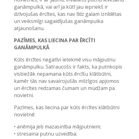
ganāmpulkā, vai arī ja kūtī jau iepriekš ir
dzīvojušas ērcītes, kas nav līdz galam iznīdētas
un veiksmīgi sagaidījušas ganāmpulka
atjaunošanu.
PAZĪMES, KAS LIECINA PAR ĒRCĪTI
GANĀMPULKĀ
Kūts ērcītes negatīvi ietekmē visu mājputnu
ganāmpulku. Satraucošs ir fakts, ka putnkopis
visbiežāk nepamana kūts ērcīšu klātbūtni,
kamēr tās nav savairojušās milzīgos apjomos
un ērcītes redzamas čumam un mudžam pa
novietni.
Pazīmes, kas liecina par kūts ērcītes klātbūtni
novietnē:
• anēmija jeb mazasinība mājputniem;
• stresaina putnu uzvedība;