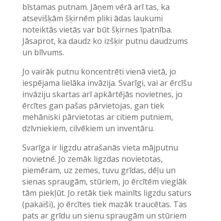
bīstamas putnam. Jāņem vērā arī tas, ka
atsevišķām šķirnēm pliki ādas laukumi
noteiktās vietās var būt šķirnes īpatnība.
Jāsaprot, ka daudz ko izšķir putnu daudzums
un blīvums.
Jo vairāk putnu koncentrēti vienā vietā, jo
iespējama lielāka invāzija. Svarīgi, vai ar ērcīšu
invāziju skartas arī apkārtējās novietnes, jo
ērcītes gan pašas pārvietojas, gan tiek
mehāniski pārvietotas ar citiem putniem,
dzīvniekiem, cilvēkiem un inventāru.
Svarīga ir ligzdu atrašanās vieta mājputnu
novietnē. Jo zemāk ligzdas novietotas,
piemēram, uz zemes, tuvu grīdas, dēļu un
sienas spraugām, stūriem, jo ērcītēm vieglāk
tām piekļūt. Jo retāk tiek mainīts ligzdu saturs
(pakaiši), jo ērcītes tiek mazāk traucētas. Tas
pats ar grīdu un sienu spraugām un stūriem