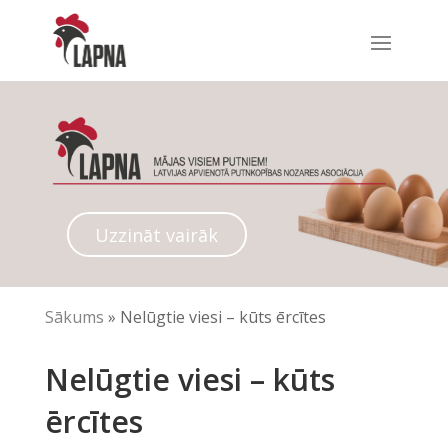
Uzzināt vairāk
Sākums
»
Nelūgtie viesi – kūts ērcītes
Nelūgtie viesi – kūts
ērcītes