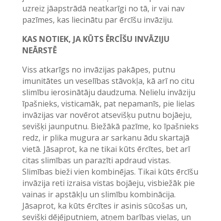
uzreiz jāapstrādā neatkarīgi no tā, ir vai nav
pazīmes, kas liecinātu par ērcīšu invāziju.
KAS NOTIEK, JA KŪTS ĒRCĪŠU INVĀZIJU
NEĀRSTĒ
Viss atkarīgs no invāzijas pakāpes, putnu
imunitātes un veselības stāvokļa, kā arī no citu
slimību ierosinātāju daudzuma. Nelielu invāziju
īpašnieks, visticamāk, pat nepamanīs, pie lielas
invāzijas var novērot atsevišķu putnu bojāeju,
sevišķi jaunputnu. Biežākā pazīme, ko īpašnieks
redz, ir plika mugura ar sarkanu ādu skartajā
vietā. Jāsaprot, ka ne tikai kūts ērcītes, bet arī
citas slimības un parazīti apdraud vistas.
Slimības bieži vien kombinējas. Tikai kūts ērcīšu
invāzija reti izraisa vistas bojāeju, visbiežāk pie
vainas ir apstākļu un slimību kombinācija.
Jāsaprot, ka kūts ērcītes ir asinis sūcošas un,
sevišķi dējējputniem, atņem barības vielas, un