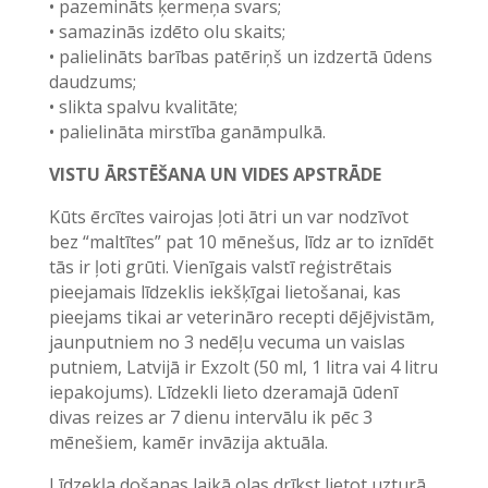
• pazemināts ķermeņa svars;
• samazinās izdēto olu skaits;
• palielināts barības patēriņš un izdzertā ūdens
daudzums;
• slikta spalvu kvalitāte;
• palielināta mirstība ganāmpulkā.
VISTU ĀRSTĒŠANA UN VIDES APSTRĀDE
Kūts ērcītes vairojas ļoti ātri un var nodzīvot
bez “maltītes” pat 10 mēnešus, līdz ar to iznīdēt
tās ir ļoti grūti. Vienīgais valstī reģistrētais
pieejamais līdzeklis iekšķīgai lietošanai, kas
pieejams tikai ar veterināro recepti dējējvistām,
jaunputniem no 3 nedēļu vecuma un vaislas
putniem, Latvijā ir Exzolt (50 ml, 1 litra vai 4 litru
iepakojums). Līdzekli lieto dzeramajā ūdenī
divas reizes ar 7 dienu intervālu ik pēc 3
mēnešiem, kamēr invāzija aktuāla.
Līdzekļa došanas laikā olas drīkst lietot uzturā,