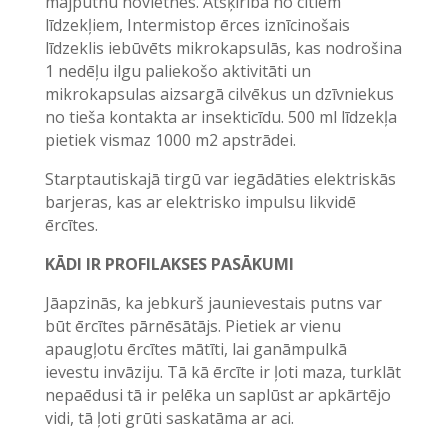
mājputnu novietnēs. Atšķirībā no citiem
līdzekļiem, Intermistop ērces iznīcinošais
līdzeklis iebūvēts mikrokapsulās, kas nodrošina
1 nedēļu ilgu paliekošo aktivitāti un
mikrokapsulas aizsargā cilvēkus un dzīvniekus
no tieša kontakta ar insekticīdu. 500 ml līdzekļa
pietiek vismaz 1000 m2 apstrādei.
Starptautiskajā tirgū var iegādāties elektriskās
barjeras, kas ar elektrisko impulsu likvidē
ērcītes.
KĀDI IR PROFILAKSES PASĀKUMI
Jāapzinās, ka jebkurš jaunievestais putns var
būt ērcītes pārnēsātājs. Pietiek ar vienu
apaugļotu ērcītes mātīti, lai ganāmpulkā
ievestu invāziju. Tā kā ērcīte ir ļoti maza, turklāt
nepaēdusi tā ir pelēka un saplūst ar apkārtējo
vidi, tā ļoti grūti saskatāma ar aci.