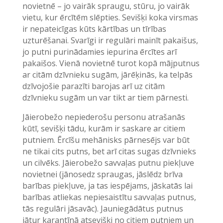
novietnē – jo vairāk spraugu, stūru, jo vairāk
vietu, kur ērcītēm slēpties. Sevišķi koka virsmas
ir nepateicīgas kūts kārtības un tīrības
uzturēšanai. Svarīgi ir regulāri mainīt pakaišus,
jo putni purinādamies iepurina ērcītes arī
pakaišos. Vienā novietnē turot kopā mājputnus
ar citām dzīvnieku sugām, jārēķinās, ka telpās
dzīvojošie parazīti barojas arī uz citām
dzīvnieku sugām un var tikt ar tiem pārnesti.
Jāierobežo nepiederošu personu atrašanās
kūtī, sevišķi tādu, kurām ir saskare ar citiem
putniem. Ērcīšu mehānisks pārnesējs var būt
ne tikai cits putns, bet arī citas sugas dzīvnieks
un cilvēks. Jāierobežo savvaļas putnu piekļuve
novietnei (jānosedz spraugas, jāslēdz brīva
barības piekļuve, ja tas iespējams, jāskatās lai
barības atliekas nepiesaistītu savvaļas putnus,
tās regulāri jāsavāc). Jauniegādātus putnus
jātur karantīnā atsevišķi no citiem putniem un