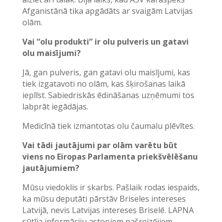
Afganistānā tika apgādāts ar svaigām Latvijas
olām.
Vai “olu produkti” ir olu pulveris un gatavi
olu maisījumi?
Jā, gan pulveris, gan gatavi olu maisījumi, kas
tiek izgatavoti no olām, kas šķirošanas laikā
ieplīst. Sabiedriskās ēdināšanas uzņēmumi tos
labprāt iegādājas.
Medicīnā tiek izmantotas olu čaumalu plēvītes.
Vai tādi jautājumi par olām varētu būt
viens no Eiropas Parlamenta priekšvēlēšanu
jautājumiem?
Mūsu viedoklis ir skarbs. Pašlaik rodas iespaids,
ka mūsu deputāti pārstāv Briseles intereses
Latvijā, nevis Latvijas intereses Briselē. LAPNA
sūtīja informāciju astoņiem pašreizējiem