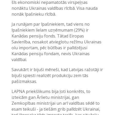
šīs ekonomiski nepamatotās virspeļņas
nonāktu Ukrainas valdības rīcībā. Visa nauda
nonāk īpašnieku rīcībā.
Ja runājam par īpašniekiem, tad viens no
īpašniekiem lielam uzņēmumam (29%) ir
Kanādas pensiju fonds. Tātad Eiropas
Savienība, nosakot atvieglotu režīmu Ukrainas
olu importam, pēc būtības ir palīdzējusi
Kanādas pensiju fondam, nevis Ukrainas
valdībai.
Savukārt ir bijuši mēneši, kad Latvijas ražotāji ir
bijuši spiesti realizēt produkciju zem tās
pašizmaksas.
LAPNA priekšlikums bija ļoti konkrēts, to
izteicām gan Ārlietu ministrijai, gan
Zemkopības ministrijai un arī valdības sēdē to
esam teikuši - ja tiešām grib palīdzēt Ukrainai,