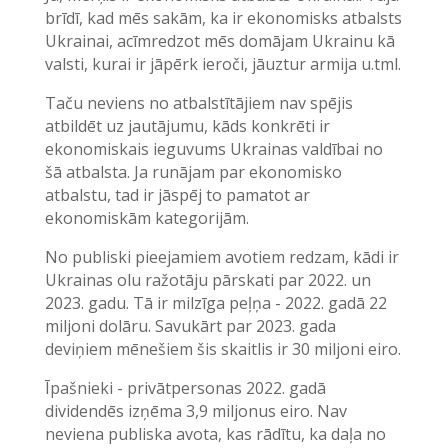
brīdī, kad mēs sakām, ka ir ekonomisks atbalsts
Ukrainai, acīmredzot mēs domājam Ukrainu kā
valsti, kurai ir jāpērk ieroči, jāuztur armija u.tml.
Taču neviens no atbalstītājiem nav spējis
atbildēt uz jautājumu, kāds konkrēti ir
ekonomiskais ieguvums Ukrainas valdībai no
šā atbalsta. Ja runājam par ekonomisko
atbalstu, tad ir jāspēj to pamatot ar
ekonomiskām kategorijām.
No publiski pieejamiem avotiem redzam, kādi ir
Ukrainas olu ražotāju pārskati par 2022. un
2023. gadu. Tā ir milzīga peļņa - 2022. gadā 22
miljoni dolāru. Savukārt par 2023. gada
deviņiem mēnešiem šis skaitlis ir 30 miljoni eiro.
Īpašnieki - privātpersonas 2022. gadā
dividendēs izņēma 3,9 miljonus eiro. Nav
neviena publiska avota, kas rādītu, ka daļa no