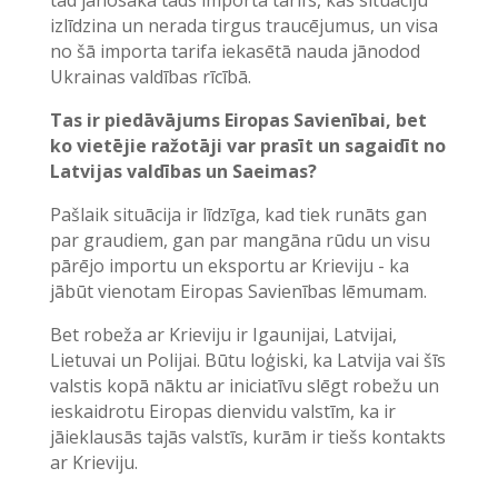
tad jānosaka tāds importa tarifs, kas situāciju
izlīdzina un nerada tirgus traucējumus, un visa
no šā importa tarifa iekasētā nauda jānodod
Ukrainas valdības rīcībā.
Tas ir piedāvājums Eiropas Savienībai, bet
ko vietējie ražotāji var prasīt un sagaidīt no
Latvijas valdības un Saeimas?
Pašlaik situācija ir līdzīga, kad tiek runāts gan
par graudiem, gan par mangāna rūdu un visu
pārējo importu un eksportu ar Krieviju - ka
jābūt vienotam Eiropas Savienības lēmumam.
Bet robeža ar Krieviju ir Igaunijai, Latvijai,
Lietuvai un Polijai. Būtu loģiski, ka Latvija vai šīs
valstis kopā nāktu ar iniciatīvu slēgt robežu un
ieskaidrotu Eiropas dienvidu valstīm, ka ir
jāieklausās tajās valstīs, kurām ir tiešs kontakts
ar Krieviju.