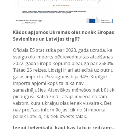
Kādos apjomos Ukrainas olas nonāk Eiropas
Savienības un Latvijas tirgū?
Oficiālā ES statistika par 2023. gada uzrāda, ka
svaigu olu imports pēc ievedmuitas atcelšanas
2022. gadā Eiropā kopumā pieauga par 2580%.
Tātad 25 reizes. Līdzīgi ir arī attiecībā uz putnu
gaļas importu. Pieaugums bija 94%. Kopīgie
importa apjomi kopš tā laika nav
samazinājušies. Atsevišķos mēnešos pat būtiski
pieauguši. Katrā ziņā Latvija ir viena no tām
valstīm, kurā ukraiņu olas ienāk visvairāk. Bet
nav precīzas informācijas, cik no šī importa
paliek Latvijā, cik tiek izvests tālāk.
Ieejot lielveikalā, kaut kas taču ir redzams -