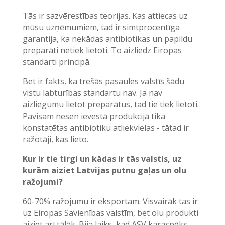
Tās ir sazvērestības teorijas. Kas attiecas uz
mūsu uzņēmumiem, tad ir simtprocentīga
garantija, ka nekādas antibiotikas un papildu
preparāti netiek lietoti. To aizliedz Eiropas
standarti principā.
Bet ir fakts, ka trešās pasaules valstīs šādu
vistu labturības standartu nav. Ja nav
aizliegumu lietot preparātus, tad tie tiek lietoti.
Pavisam nesen ievestā produkcijā tika
konstatētas antibiotiku atliekvielas - tātad ir
ražotāji, kas lieto.
Kur ir tie tirgi un kādas ir tās valstis, uz
kurām aiziet Latvijas putnu gaļas un olu
ražojumi?
60-70% ražojumu ir eksportam. Visvairāk tas ir
uz Eiropas Savienības valstīm, bet olu produkti
aiziet arī tālāk. Bija laiks, kad ASV karaspēks