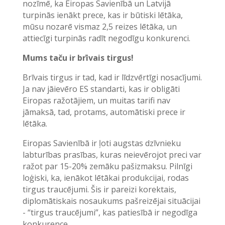
nozīmē, ka Eiropas Savienībā un Latvijā
turpinās ienākt prece, kas ir būtiski lētāka,
mūsu nozarē vismaz 2,5 reizes lētāka, un
attiecīgi turpinās radīt negodīgu konkurenci.
Mums taču ir brīvais tirgus!
Brīvais tirgus ir tad, kad ir līdzvērtīgi nosacījumi.
Ja nav jāievēro ES standarti, kas ir obligāti
Eiropas ražotājiem, un muitas tarifi nav
jāmaksā, tad, protams, automātiski prece ir
lētāka.
Eiropas Savienībā ir ļoti augstas dzīvnieku
labturības prasības, kuras neievērojot preci var
ražot par 15-20% zemāku pašizmaksu. Pilnīgi
loģiski, ka, ienākot lētākai produkcijai, rodas
tirgus traucējumi. Šis ir pareizi korektais,
diplomātiskais nosaukums pašreizējai situācijai
- “tirgus traucējumi”, kas patiesībā ir negodīga
konkurence.