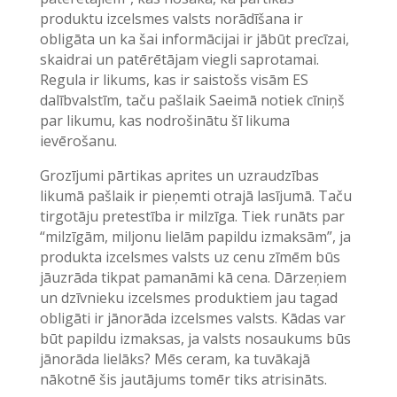
produktu izcelsmes valsts norādīšana ir
obligāta un ka šai informācijai ir jābūt precīzai,
skaidrai un patērētājam viegli saprotamai.
Regula ir likums, kas ir saistošs visām ES
dalībvalstīm, taču pašlaik Saeimā notiek cīniņš
par likumu, kas nodrošinātu šī likuma
ievērošanu.
Grozījumi pārtikas aprites un uzraudzības
likumā pašlaik ir pieņemti otrajā lasījumā. Taču
tirgotāju pretestība ir milzīga. Tiek runāts par
“milzīgām, miljonu lielām papildu izmaksām”, ja
produkta izcelsmes valsts uz cenu zīmēm būs
jāuzrāda tikpat pamanāmi kā cena. Dārzeņiem
un dzīvnieku izcelsmes produktiem jau tagad
obligāti ir jānorāda izcelsmes valsts. Kādas var
būt papildu izmaksas, ja valsts nosaukums būs
jānorāda lielāks? Mēs ceram, ka tuvākajā
nākotnē šis jautājums tomēr tiks atrisināts.