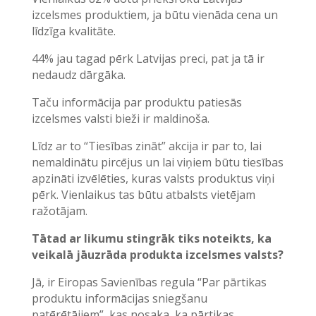
izcelsmes produktiem, ja būtu vienāda cena un
līdzīga kvalitāte.
44% jau tagad pērk Latvijas preci, pat ja tā ir
nedaudz dārgāka.
Taču informācija par produktu patiesās
izcelsmes valsti bieži ir maldinoša.
Līdz ar to “Tiesības zināt” akcija ir par to, lai
nemaldinātu pircējus un lai viņiem būtu tiesības
apzināti izvēlēties, kuras valsts produktus viņi
pērk. Vienlaikus tas būtu atbalsts vietējam
ražotājam.
Tātad ar likumu stingrāk tiks noteikts, ka
veikalā jāuzrāda produkta izcelsmes valsts?
Jā, ir Eiropas Savienības regula “Par pārtikas
produktu informācijas sniegšanu
patērētājiem”, kas nosaka, ka pārtikas