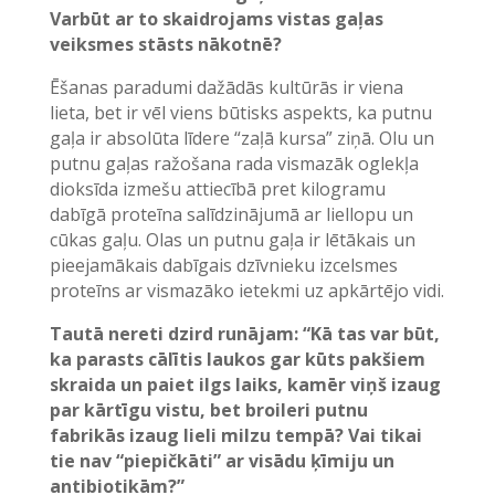
Varbūt ar to skaidrojams vistas gaļas
veiksmes stāsts nākotnē?
Ēšanas paradumi dažādās kultūrās ir viena
lieta, bet ir vēl viens būtisks aspekts, ka putnu
gaļa ir absolūta līdere “zaļā kursa” ziņā. Olu un
putnu gaļas ražošana rada vismazāk oglekļa
dioksīda izmešu attiecībā pret kilogramu
dabīgā proteīna salīdzinājumā ar liellopu un
cūkas gaļu. Olas un putnu gaļa ir lētākais un
pieejamākais dabīgais dzīvnieku izcelsmes
proteīns ar vismazāko ietekmi uz apkārtējo vidi.
Tautā nereti dzird runājam: “Kā tas var būt,
ka parasts cālītis laukos gar kūts pakšiem
skraida un paiet ilgs laiks, kamēr viņš izaug
par kārtīgu vistu, bet broileri putnu
fabrikās izaug lieli milzu tempā? Vai tikai
tie nav “piepičkāti” ar visādu ķīmiju un
antibiotikām?”