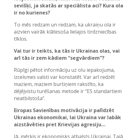
sevišķi, ja skatās ar speciālista aci? Kura ola
ir no kurienes?
To mēs redzam un redzam, ka ukraiņu ola ir
aizvien vairāk klātesoša lielajos tirdzniecības
tīklos.
Vai tur ir teikts, ka tās ir Ukrainas olas, vai
arī tās ir zem kādiem “segvārdiem”?
Rūpīgi pētot informāciju uz olu iepakojuma,
izcelsmes valsti var konstatēt. Var arī redzēt
maziem, maziem burtiņiem rakstīto, ka
dējējvistu turēšanas metode ir “ES standartiem
neatbilstoša”.
Eiropas Savienības motivācija ir palīdzēt
Ukrainas ekonomikai, lai Ukraina var labāk
aizstāvēties pret Krievijas agresiju…
Jā, mērķis ir ekonomisks atbalsts Ukrainai. Tajā