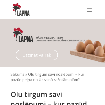
Uzzināt vairāk
Sākums
»
Olu tirgum savi noslēpumi – kur
pazūd peļņa no Ukrainā ražotām olām?
Olu tirgum savi
noslēpumi – kur pazūd