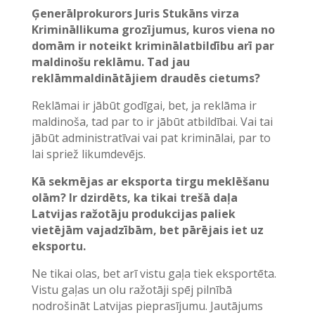
Ģenerālprokurors Juris Stukāns virza
Krimināllikuma grozījumus, kuros viena no
domām ir noteikt kriminālatbildību arī par
maldinošu reklāmu. Tad jau
reklāmmaldinātājiem draudēs cietums?
Reklāmai ir jābūt godīgai, bet, ja reklāma ir
maldinoša, tad par to ir jābūt atbildībai. Vai tai
jābūt administratīvai vai pat kriminālai, par to
lai spriež likumdevējs.
Kā sekmējas ar eksporta tirgu meklēšanu
olām? Ir dzirdēts, ka tikai trešā daļa
Latvijas ražotāju produkcijas paliek
vietējām vajadzībām, bet pārējais iet uz
eksportu.
Ne tikai olas, bet arī vistu gaļa tiek eksportēta.
Vistu gaļas un olu ražotāji spēj pilnībā
nodrošināt Latvijas pieprasījumu. Jautājums