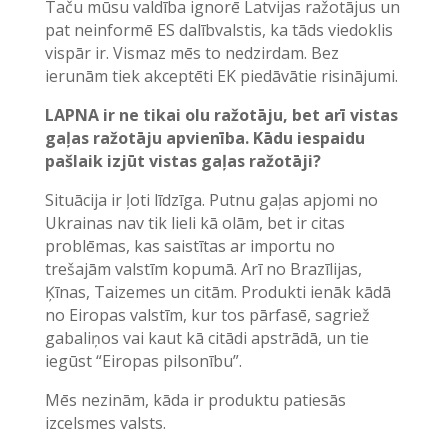
Taču mūsu valdība ignorē Latvijas ražotājus un
pat neinformē ES dalībvalstis, ka tāds viedoklis
vispār ir. Vismaz mēs to nedzirdam. Bez
ierunām tiek akceptēti EK piedāvātie risinājumi.
LAPNA ir ne tikai olu ražotāju, bet arī vistas
gaļas ražotāju apvienība. Kādu iespaidu
pašlaik izjūt vistas gaļas ražotāji?
Situācija ir ļoti līdzīga. Putnu gaļas apjomi no
Ukrainas nav tik lieli kā olām, bet ir citas
problēmas, kas saistītas ar importu no
trešajām valstīm kopumā. Arī no Brazīlijas,
Ķīnas, Taizemes un citām. Produkti ienāk kādā
no Eiropas valstīm, kur tos pārfasē, sagriež
gabaliņos vai kaut kā citādi apstrādā, un tie
iegūst “Eiropas pilsonību”.
Mēs nezinām, kāda ir produktu patiesās
izcelsmes valsts.