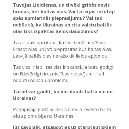
Tuvojas Lieldienas, un cilvēki gribēs nevis
brūnas, bet baltas olas. Vai Latvijas ražotāji
spēs apmierināt pieprasījumu? Vai tad
nebūs tā, ka Ukrainas un citu valstu baltās
olas tiks izpirktas lielos daudzumos?
Tas ir pašsaprotami, ka Lieldienās ir vēlme
krāsot olas un ļoti pieprasītas būs baltās olas.
Latvijā baltās olas neražo tik lielos apjomos.
Tas viss ir labi, tas viss ir skaisti, ja būtu godīgi
un līdzvērtīgi tirdzniecības nosacījumi. Tad
nebūtu nekādu problēmu.
Tātad var gaidīt, ka būs daudz baltu olu no
Ukrainas?
Pagājušajā gadā lielākais Latvijā ievesto balto
olu apjoms bija no Ukrainas.
Jūs savulaik, atsaucoties uz starptautiskiem