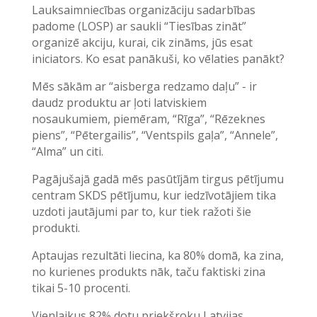
Lauksaimniecības organizāciju sadarbības
padome (LOSP) ar saukli “Tiesības zināt”
organizē akciju, kurai, cik zināms, jūs esat
iniciators. Ko esat panākuši, ko vēlaties panākt?
Mēs sākām ar “aisberga redzamo daļu” - ir
daudz produktu ar ļoti latviskiem
nosaukumiem, piemēram, “Rīga”, “Rēzeknes
piens”, “Pētergailis”, “Ventspils gaļa”, “Annele”,
“Alma” un citi.
Pagājušajā gadā mēs pasūtījām tirgus pētījumu
centram SKDS pētījumu, kur iedzīvotājiem tika
uzdoti jautājumi par to, kur tiek ražoti šie
produkti.
Aptaujas rezultāti liecina, ka 80% domā, ka zina,
no kurienes produkts nāk, taču faktiski zina
tikai 5-10 procenti.
Vienlaikus 82% dotu priekšroku Latvijas