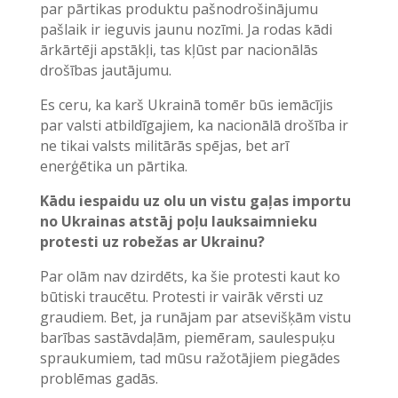
par pārtikas produktu pašnodrošinājumu
pašlaik ir ieguvis jaunu nozīmi. Ja rodas kādi
ārkārtēji apstākļi, tas kļūst par nacionālās
drošības jautājumu.
Es ceru, ka karš Ukrainā tomēr būs iemācījis
par valsti atbildīgajiem, ka nacionālā drošība ir
ne tikai valsts militārās spējas, bet arī
enerģētika un pārtika.
Kādu iespaidu uz olu un vistu gaļas importu
no Ukrainas atstāj poļu lauksaimnieku
protesti uz robežas ar Ukrainu?
Par olām nav dzirdēts, ka šie protesti kaut ko
būtiski traucētu. Protesti ir vairāk vērsti uz
graudiem. Bet, ja runājam par atsevišķām vistu
barības sastāvdaļām, piemēram, saulespuķu
spraukumiem, tad mūsu ražotājiem piegādes
problēmas gadās.