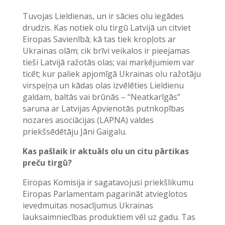
Tuvojas Lieldienas, un ir sācies olu iegādes
drudzis. Kas notiek olu tirgū Latvijā un citviet
Eiropas Savienībā; kā tas tiek kropļots ar
Ukrainas olām; cik brīvi veikalos ir pieejamas
tieši Latvijā ražotās olas; vai marķējumiem var
ticēt; kur paliek apjomīgā Ukrainas olu ražotāju
virspeļņa un kādas olas izvēlēties Lieldienu
galdam, baltās vai brūnās – “Neatkarīgās”
saruna ar Latvijas Apvienotās putnkopības
nozares asociācijas (LAPNA) valdes
priekšsēdētāju Jāni Gaigalu.
Kas pašlaik ir aktuāls olu un citu pārtikas
preču tirgū?
Eiropas Komisija ir sagatavojusi priekšlikumu
Eiropas Parlamentam pagarināt atvieglotos
ievedmuitas nosacījumus Ukrainas
lauksaimniecības produktiem vēl uz gadu. Tas