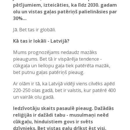
pētījumiem, izteicāties, ka līdz 2030. gadam
olu un vistas gaļas patēriņš palielināsies par
30%…
Jā. Bet tas ir globāli.
Kā tas ir lokāli - Latvijā?
Mums prognozējams nedaudz mazāks
pieaugums. Bet tā ir vispārēja tendence -
cūkgaļa un liellopu gaļa tiek patērēta mazāk,
bet putnu gaļas patēriņš pieaug.
Ar olām ir tā, ka Latvijā vidēji viens cilvēks apēd
220-250 olas gadā, bet ir valstis, kur patērē 400
un vairāk olu gadā.
Iedzīvotāju skaits pasaulē pieaug. Dažādās
reliģijās ir dažādi tabu - musulmaņi neēd
cūkgaļu, hinduistiem govs ir svēts
dzīvnieks. Bet vistas gaļu drīkst ēst visi.