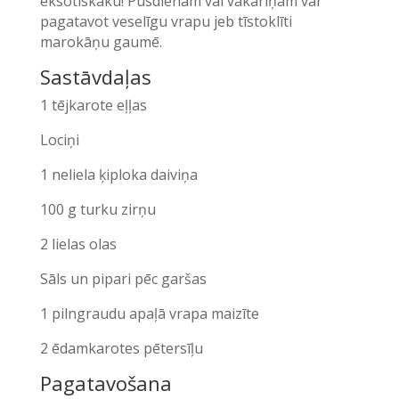
eksotiskāku! Pusdienām vai vakariņām var
pagatavot veselīgu vrapu jeb tīstoklīti
marokāņu gaumē.
Sastāvdaļas
1 tējkarote eļļas
Lociņi
1 neliela ķiploka daiviņa
100 g turku zirņu
2 lielas olas
Sāls un pipari pēc garšas
1 pilngraudu apaļā vrapa maizīte
2 ēdamkarotes pētersīļu
Pagatavošana