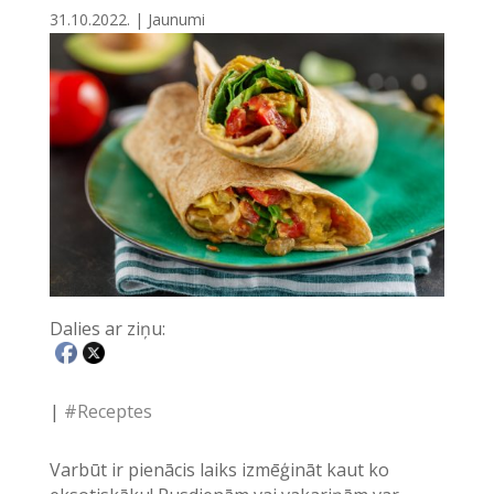
31.10.2022.
|
Jaunumi
Dalies ar ziņu:
|
#Receptes
Varbūt ir pienācis laiks izmēģināt kaut ko