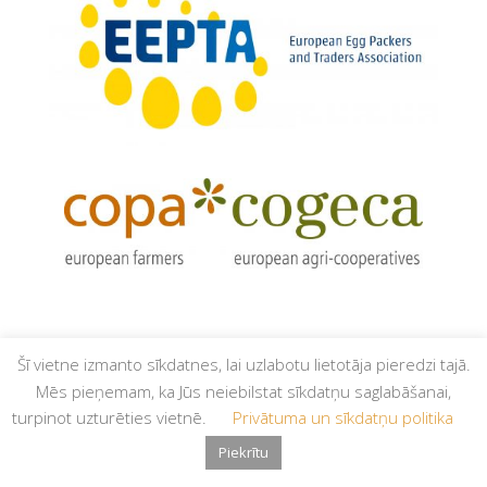
Šī vietne izmanto sīkdatnes, lai uzlabotu lietotāja pieredzi tajā.
Mēs pieņemam, ka Jūs neiebilstat sīkdatņu saglabāšanai,
turpinot uzturēties vietnē.
Privātuma un sīkdatņu politika
© Latvijas Apvienotā putnkopības nozares asociācija,
Piekrītu
2026