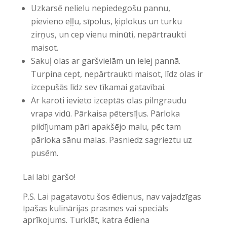
Uzkarsē nelielu nepiedegošu pannu,
pievieno eļļu, sīpolus, ķiplokus un turku
zirņus, un cep vienu minūti, nepārtraukti
maisot.
Sakuļ olas ar garšvielām un ielej pannā.
Turpina cept, nepārtraukti maisot, līdz olas ir
izcepušās līdz sev tīkamai gatavībai.
Ar karoti ievieto izceptās olas pilngraudu
vrapa vidū. Pārkaisa pētersīļus. Pārloka
pildījumam pāri apakšējo malu, pēc tam
pārloka sānu malas. Pasniedz sagrieztu uz
pusēm.
Lai labi garšo!
P.S. Lai pagatavotu šos ēdienus, nav vajadzīgas
īpašas kulinārijas prasmes vai speciāls
aprīkojums. Turklāt, katra ēdiena