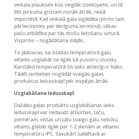
veikala plauktam būs vieglāk izsekojams, un tā
līdz pirkuma grozam nonāk ātrāk, nekā
importētā. Kad veikalā gaļa iegādāta (pirms tam
pārliecinoties par derīguma termiņu!), sākas
pašu atbildība par tās drošu lietošanu uzturā.
Vispirms – nogādāšana mājās.
Te jāatceras, ka istabas temperatūrā gaļu
vēlams uzglabāt ne ilgāk kā pusotru stundu.
Karstākā temperatūrā šis laiks attiecīgi ir īsāks.
Tādēļ centieties nogādāt svaigās gaļas
produktus ledusskapī pēc iespējas ātrāk.
Uzglabāšana ledusskapī
Dažādu gaļas produktu uzglabāšanas laiks
ledusskapī var nedaudz atšķirties, taču,
piemēram, vistas un cāļu svaigo gaļu nebūtu
vēlams glabāt ilgāk par 1-2 dienām ar vēlamo
temperatūru 4°C. Savukārt saldētavā ar