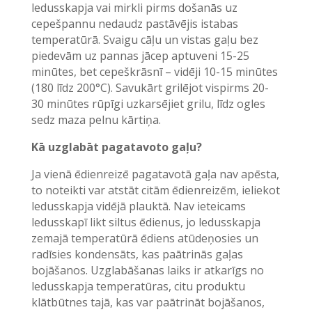
ledusskapja vai mirkli pirms došanās uz
cepešpannu nedaudz pastāvējis istabas
temperatūrā. Svaigu cāļu un vistas gaļu bez
piedevām uz pannas jācep aptuveni 15-25
minūtes, bet cepeškrāsnī – vidēji 10-15 minūtes
(180 līdz 200°C). Savukārt grilējot vispirms 20-
30 minūtes rūpīgi uzkarsējiet grilu, līdz ogles
sedz maza pelnu kārtiņa.
Kā uzglabāt pagatavoto gaļu?
Ja vienā ēdienreizē pagatavotā gaļa nav apēsta,
to noteikti var atstāt citām ēdienreizēm, ieliekot
ledusskapja vidējā plauktā. Nav ieteicams
ledusskapī likt siltus ēdienus, jo ledusskapja
zemajā temperatūrā ēdiens atūdeņosies un
radīsies kondensāts, kas paātrinās gaļas
bojāšanos. Uzglabāšanas laiks ir atkarīgs no
ledusskapja temperatūras, citu produktu
klātbūtnes tajā, kas var paātrināt bojāšanos,