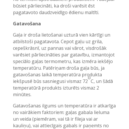
būsiet pārliecināti, ka droši varēsit ēst
pagatavoto daudzveidīgo ēdienu maltīti.
Gatavošana
Gaļa ir droša lietošanai uzturā vien kārtīgi un
atbilstoši pagatavota. Cepot gaļu uz grila,
cepeškrāsnī, uz pannas vai vārot, visdrošāk
varēsiet pārliecināties par gatavību, izmantojot
speciālo gaļas termometru, kas izmēra iekšējo
temperatūru. Patēriņam droša gaļa būs, ja
gatavošanas laikā temperatūra produkta
o
iekšpusē būs sasniegusi vismaz 72
C, un šādā
temperatūrā produkts izturēts vismaz 2
minūtes.
Gatavošanas ilgums un temperatūra ir atkarīga
no vairākiem faktoriem: gaļas gabala lieluma
un veida (piemēram, vai tā ir fileja vai ar
kauliņu), vai attiecīgais gabals ir paņemts no