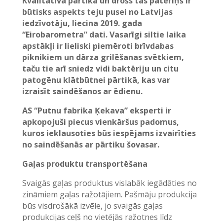
Kvalitatīva pārtika un drošs tās patēriņš ir
būtisks aspekts teju pusei no Latvijas
iedzīvotāju, liecina 2019. gada
“Eirobarometra” dati. Vasarīgi siltie laika
apstākļi ir lieliski piemēroti brīvdabas
piknikiem un dārza grilēšanas svētkiem,
taču tie arī sniedz vidi baktēriju un citu
patogēnu klātbūtnei pārtikā, kas var
izraisīt saindēšanos ar ēdienu.
AS “Putnu fabrika Ķekava” eksperti ir
apkopojuši piecus vienkāršus padomus,
kuros ieklausoties būs iespējams izvairīties
no saindēšanās ar pārtiku šovasar.
Gaļas produktu transportēšana
Svaigās gaļas produktus vislabāk iegādāties no
zināmiem gaļas ražotājiem. Pašmāju produkcija
būs visdrošākā izvēle, jo svaigās gaļas
produkcijas ceļš no vietējās ražotnes līdz