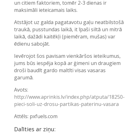
un citiem faktoriem, tomēr 2-3 dienas ir
maksimāli ieteicamais laiks.
Atstājot uz galda pagatavotu gaļu neatbilstošā
traukā, pusstundas laikā, it īpaši siltā un mitrā
laikā, dažādi kaitēkļi (piemēram, mušas) var
ēdienu sabojāt.
Ievērojot šos pavisam vienkāršos ieteikumus,
jums būs iespēja kopā ar ģimeni un draugiem
droši baudīt gardo maltīti visas vasaras
garumā.
Avots:
http://www.aprinkis.lv/index.php/atputa/18250-
pieci-soli-uz-drosu-partikas-paterinu-vasara
Attēls: pxfuels.com
Dalīties ar ziņu: