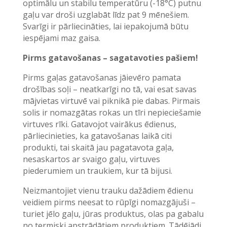
optimālu un stabilu temperatūru (-18°C) putnu
gaļu var droši uzglabāt līdz pat 9 mēnešiem.
Svarīgi ir pārliecināties, lai iepakojumā būtu
iespējami maz gaisa.
Pirms gatavošanas – sagatavoties pašiem!
Pirms gaļas gatavošanas jāievēro pamata
drošības soļi – neatkarīgi no tā, vai esat savas
mājvietas virtuvē vai piknikā pie dabas. Pirmais
solis ir nomazgātas rokas un tīri nepieciešamie
virtuves rīki. Gatavojot vairākus ēdienus,
pārliecinieties, ka gatavošanas laikā citi
produkti, tai skaitā jau pagatavota gaļa,
nesaskartos ar svaigo gaļu, virtuves
piederumiem un traukiem, kur tā bijusi.
Neizmantojiet vienu trauku dažādiem ēdienu
veidiem pirms neesat to rūpīgi nomazgājuši –
turiet jēlo gaļu, jūras produktus, olas pa gabalu
no termiski apstrādātiem produktiem. Tādējādi