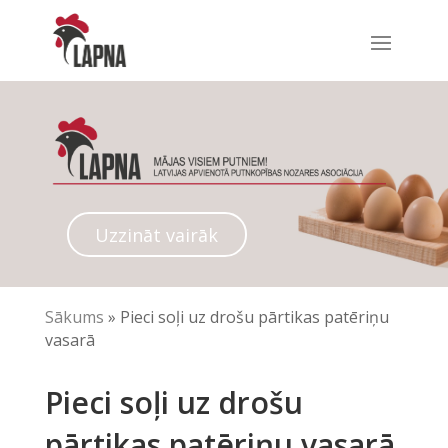
Uzzināt vairāk
Sākums
»
Pieci soļi uz drošu pārtikas patēriņu
vasarā
Pieci soļi uz drošu
pārtikas patēriņu vasarā