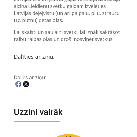
aicina Lieldienu svētku galdam izvēlēties
Latvijas dējējvistu (un arī paipalu, pīļu, straucu
u.c. putnu) dētās olas.
Lai skaisti un saulaini svētki, lai iznāk sakrāsot
raibu raibās olas un droši nosvinēt svētkus!
Dalīties ar ziņu:
Dalies ar ziņu:
Uzzini vairāk