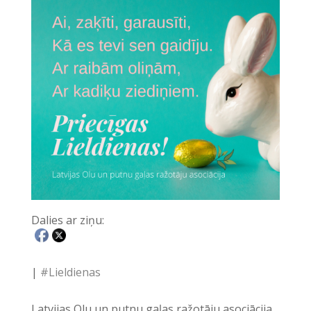
Dalies ar ziņu:
|
#Lieldienas
Latvijas Olu un putnu gaļas ražotāju asociācija