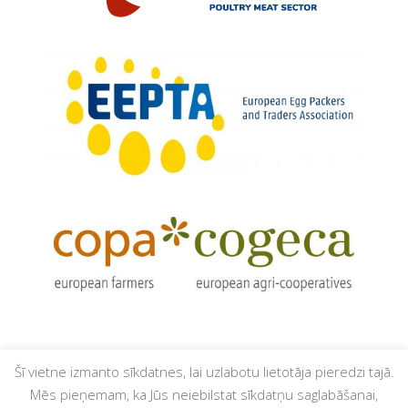
Šī vietne izmanto sīkdatnes, lai uzlabotu lietotāja pieredzi tajā.
Mēs pieņemam, ka Jūs neiebilstat sīkdatņu saglabāšanai,