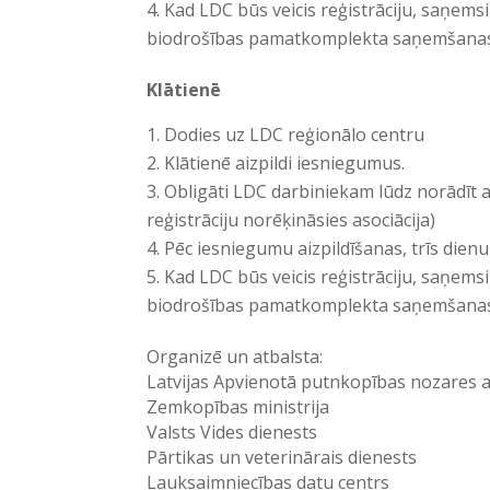
Kad LDC būs veicis reģistrāciju, saņems
biodrošības pamatkomplekta saņemšanas 
Klātienē
Dodies uz LDC reģionālo centru
Klātienē aizpildi iesniegumus.
Obligāti LDC darbiniekam lūdz norādīt 
reģistrāciju norēķināsies asociācija)
Pēc iesniegumu aizpildīšanas, trīs dien
Kad LDC būs veicis reģistrāciju, saņems
biodrošības pamatkomplekta saņemšanas 
Organizē un atbalsta:
Latvijas Apvienotā putnkopības nozares as
Zemkopības ministrija
Valsts Vides dienests
Pārtikas un veterinārais dienests
Lauksaimniecības datu centrs