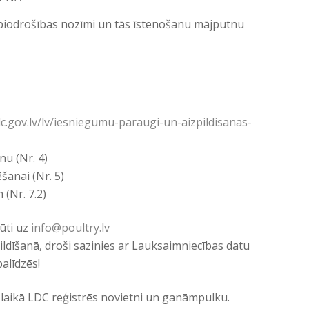
r biodrošības nozīmi un tās īstenošanu mājputnu
dc.gov.lv/lv/iesniegumu-paraugi-un-aizpildisanas-
u (Nr. 4)
šanai (Nr. 5)
(Nr. 7.2)
sūti uz
info@poultry.lv
ildīšanā, droši sazinies ar Lauksaimniecības datu
palīdzēs!
laikā LDC reģistrēs novietni un ganāmpulku.