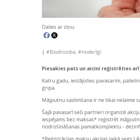
Dalies ar ziņu:
|
#Biodrosiba
#noderīgi
Piesakies pats un aicini reģistrēties ar
Katru gadu, iestājoties pavasarim, paliel
gripa.
Mājputnu saslimšana ir ne tikai nelaime sai
Šajā pavasarī seši partneri organizē akci
iespējams bez maksas* reģistrēt mājputn
nodrošināšanas pamatkomplektu - dezinfekc
*Reģistrācijas maksu akcijas laikā segs 