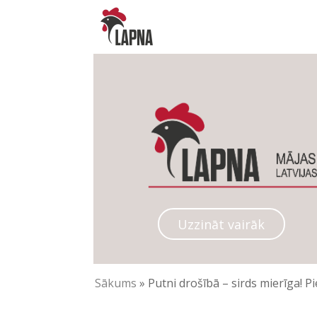
Uzzināt vairāk
Sākums
»
Putni drošībā – sirds mierīga! P