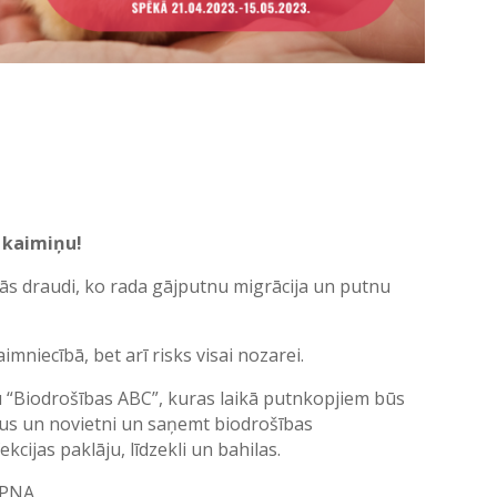
ī kaimiņu!
inās draudi, ko rada gājputnu migrācija un putnu
mniecībā, bet arī risks visai nozarei.
ju “Biodrošības ABC”, kuras laikā putnkopjiem būs
us un novietni un saņemt biodrošības
ijas paklāju, līdzekli un bahilas.
LAPNA