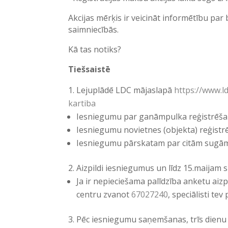
Akcijas mērķis ir veicināt informētību pa
saimniecībās.
Kā tas notiks?
Tiešsaistē
Lejuplādē LDC mājaslapā
https://www.l
kartiba
Iesniegumu par ganāmpulka reģistrēšan
Iesniegumu novietnes (objekta) reģistrē
Iesniegumu pārskatam par citām sugām 
Aizpildi iesniegumus un līdz 15.maijam 
Ja ir nepieciešama palīdzība anketu aizp
centru zvanot
67027240
, speciālisti tev 
Pēc iesniegumu saņemšanas, trīs dienu 