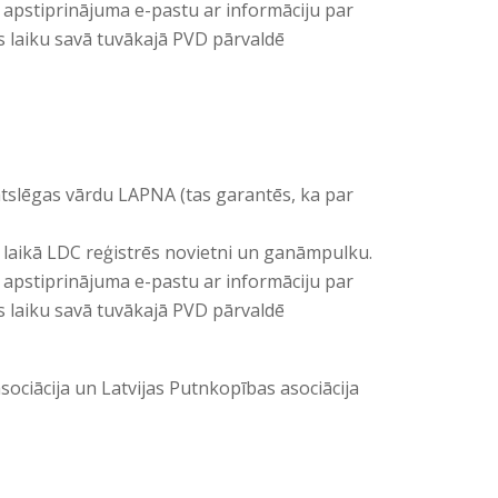
i apstiprinājuma e-pastu ar informāciju par
laiku savā tuvākajā PVD pārvaldē
atslēgas vārdu LAPNA (tas garantēs, ka par
u laikā LDC reģistrēs novietni un ganāmpulku.
i apstiprinājuma e-pastu ar informāciju par
laiku savā tuvākajā PVD pārvaldē
ociācija un Latvijas Putnkopības asociācija