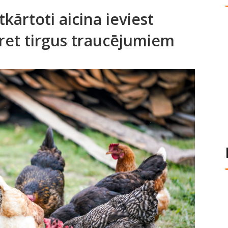
kārtoti aicina ieviest
et tirgus traucējumiem