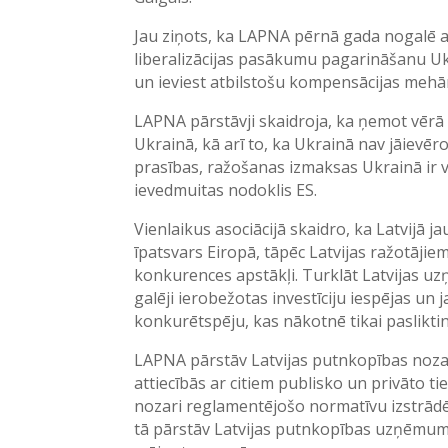
Jau ziņots, ka LAPNA pērnā gada nogalē a
liberalizācijas pasākumu pagarināšanu Ukr
un ieviest atbilstošu kompensācijas meh
LAPNA pārstāvji skaidroja, ka ņemot vēr
Ukrainā, kā arī to, ka Ukrainā nav jāievēr
prasības, ražošanas izmaksas Ukrainā ir v
ievedmuitas nodoklis ES.
Vienlaikus asociācijā skaidro, ka Latvijā j
īpatsvars Eiropā, tāpēc Latvijas ražotājie
konkurences apstākļi. Turklāt Latvijas u
galēji ierobežotas investīciju iespējas u
konkurētspēju, kas nākotnē tikai pasliktin
LAPNA pārstāv Latvijas putnkopības nozari 
attiecībās ar citiem publisko un privāto 
nozari reglamentējošo normatīvu izstrādē
tā pārstāv Latvijas putnkopības uzņēmum