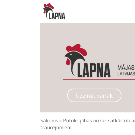
Uzzināt vairāk
Sākums
»
Putnkopības nozare atkārtoti a
traucējumiem