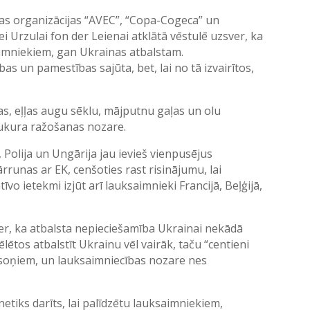
as organizācijas “AVEC”, “Copa-Cogeca” un
 Urzulai fon der Leienai atklātā vēstulē uzsver, ka
imniekiem, gan Ukrainas atbalstam.
s un pamestības sajūta, bet, lai no tā izvairītos,
as, eļļas augu sēklu, mājputnu gaļas un olu
 cukura ražošanas nozare.
 Polija un Ungārija jau ievieš vienpusējus
rrunas ar EK, cenšoties rast risinājumu, lai
īvo ietekmi izjūt arī lauksaimnieki Francijā, Beļģijā,
er, ka atbalsta nepieciešamība Ukrainai nekādā
lētos atbalstīt Ukrainu vēl vairāk, taču “centieni
 pilsoņiem, un lauksaimniecības nozare nes
etiks darīts, lai palīdzētu lauksaimniekiem,