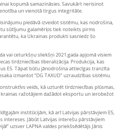
ainai kopumā samazināsies. Savukārt nerisinot
enotība un vienotā tirgus integritāte.
isinājumu piedāvā izveidot sistēmu, kas nodrošina,
tu sūtījumu galamērķis tiek noteikts pirms
garantētu, ka Ukrainas produkti sasniedz šo
gada vai ceturkšņu sliekšņi 2021.gada apjomā visiem
as tirdzniecības liberalizācija. Produkcija, kas
pus ES. Tāpat būtu jānodrošina attiecīgas tranzīta
 iesaka izmantot “DG TAXUD” uzraudzības sistēmu.
onstruktīvs veids, kā uzturēt tirdzniecības plūsmas,
 Ukrainas ražotājiem dažādot eksportu un ierobežot
dīgajām institūcijām, kā arī Latvijas pārstāvjiem ES,
as intereses. Jābūt Latvijas interešu pārstāvjiem
tvijā!” uzsver LAPNA valdes priekšsēdētājs Jānis