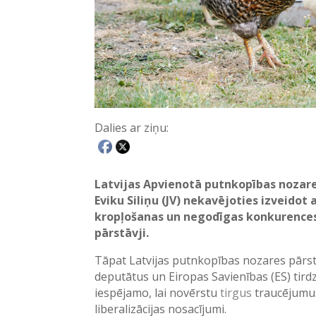
Dalies ar ziņu:
Latvijas Apvienotā putnkopības nozares
Eviku Siliņu (JV) nekavējoties izveido
kropļošanas un negodīgas konkurences
pārstāvji.
Tāpat Latvijas putnkopības nozares pārstā
deputātus un Eiropas Savienības (ES) tird
iespējamo, lai novērstu
tirgus
traucējumus
liberalizācijas nosacījumi.