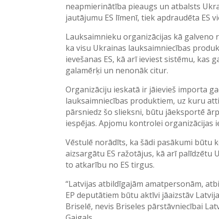
neapmierinātība pieaugs un atbalsts Ukr
jautājumu ES līmenī, tiek apdraudēta ES vi
Lauksaimnieku organizācijas kā galveno r
ka visu Ukrainas lauksaimniecības produk
ievešanas ES, kā arī ieviest sistēmu, kas 
galamērķi un nenonāk citur.
Organizāciju ieskatā ir jāievieš importa 
lauksaimniecības produktiem, uz kuru attiec
pārsniedz šo slieksni, būtu jāeksportē ār
iespējas. Apjomu kontrolei organizācijas
Vēstulē norādīts, ka šādi pasākumi būtu k
aizsargātu ES ražotājus, kā arī palīdzētu
to atkarību no ES tirgus.
“Latvijas atbildīgajām amatpersonām, atbil
EP deputātiem būtu aktīvi jāaizstāv Latvij
Briselē, nevis Briseles pārstāvniecībai La
Gaigals.