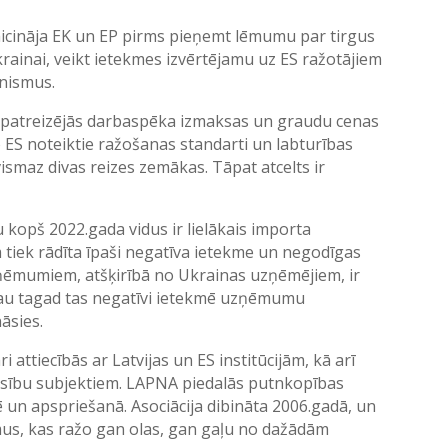
icināja EK un EP pirms pieņemt lēmumu par tirgus
ainai, veikt ietekmes izvērtējamu uz ES ražotājiem
ānismus.
ā patreizējās darbaspēka izmaksas un graudu cenas
o ES noteiktie ražošanas standarti un labturības
ismaz divas reizes zemākas. Tāpat atcelts ir
au kopš 2022.gada vidus ir lielākais importa
m tiek rādīta īpaši negatīva ietekme un negodīgas
zņēmumiem, atšķirībā no Ukrainas uzņēmējiem, ir
n jau tagad tas negatīvi ietekmē uzņēmumu
āsies.
attiecībās ar Latvijas un ES institūcijām, kā arī
tiesību subjektiem. LAPNA piedalās putnkopības
 un apspriešanā. Asociācija dibināta 2006.gadā, un
us, kas ražo gan olas, gan gaļu no dažādām