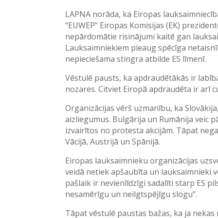
LAPNA norāda, ka Eiropas lauksaimniecīb
“EUWEP” Eiropas Komisijas (EK) prezidentei
nepārdomātie risinājumi kaitē gan lauksa
Lauksaimniekiem pieaug spēcīga netaisnība
nepieciešama stingra atbilde ES līmenī.
Vēstulē pausts, ka apdraudētākās ir labīb
nozares. Citviet Eiropā apdraudēta ir arī
Organizācijas vērš uzmanību, ka Slovākija,
aizliegumus. Bulgārija un Rumānija veic pā
izvairītos no protesta akcijām. Tāpat negat
Vācijā, Austrijā un Spānijā.
Eiropas lauksaimnieku organizācijas uzsv
veidā netiek apšaubīta un lauksaimnieki vē
pašlaik ir nevienlīdzīgi sadalīti starp ES
nesamērīgu un neilgtspējīgu slogu”.
Tāpat vēstulē paustas bažas, ka ja nekas n