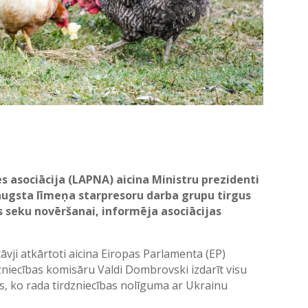
 asociācija (LAPNA) aicina Ministru prezidenti
t augsta līmeņa starpresoru darba grupu tirgus
 seku novēršanai, informēja asociācijas
vji atkārtoti aicina Eiropas Parlamenta (EP)
zniecības komisāru Valdi Dombrovski izdarīt visu
, ko rada tirdzniecības nolīguma ar Ukrainu