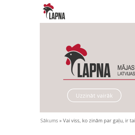
Uzzināt vairāk
Sākums
»
Vai viss, ko zinām par gaļu, ir 