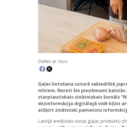
Dalies ar ziņu:
Gaļas lietošana uzturā sabiedrībā jop
mītiem. Nereti šie pieņēmumi balstās n
starptautiskais zinātniskais žurnāls “
dezinformācija digitālajā vidē kļūst ar
atšķirt zinātniski pamatotu informāci
Latvijā iemīļotais vistas gaļas produktu z