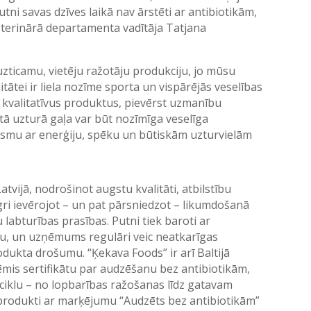
tni savas dzīves laikā nav ārstēti ar antibiotikām,
veterinārā departamenta vadītāja Tatjana
zticamu, vietēju ražotāju produkciju, jo mūsu
tātei ir liela nozīme sporta un vispārējās veselības
s kvalitatīvus produktus, pievērst uzmanību
ā uzturā gaļa var būt nozīmīga veselīga
ismu ar enerģiju, spēku un būtiskām uzturvielām
tvijā, nodrošinot augstu kvalitāti, atbilstību
ngri ievērojot – un pat pārsniedzot – likumdošanā
labturības prasības. Putni tiek baroti ar
bu, un uzņēmums regulāri veic neatkarīgas
odukta drošumu. “Ķekava Foods” ir arī Baltijā
is sertifikātu par audzēšanu bez antibiotikām,
iklu – no lopbarības ražošanas līdz gatavam
rodukti ar marķējumu “Audzēts bez antibiotikām”