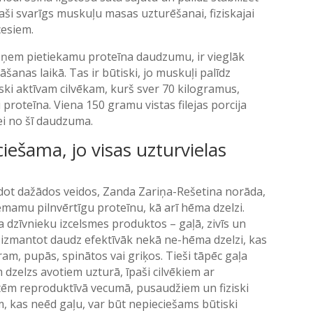
paši svarīgs muskuļu masas uzturēšanai, fiziskajai
cesiem.
 uzņem pietiekamu proteīna daudzumu, ir vieglāk
anas laikā. Tas ir būtiski, jo muskuļi palīdz
ski aktīvam cilvēkam, kurš sver 70 kilogramus,
proteīna. Viena 150 gramu vistas filejas porcija
ei no šī daudzuma.
iešama, jo visas uzturvielas
dot dažādos veidos, Zanda Zariņa-Rešetina norāda,
emamu pilnvērtīgu proteīnu, kā arī hēma dzelzi.
 dzīvnieku izcelsmes produktos – gaļā, zivīs un
izmantot daudz efektīvāk nekā ne-hēma dzelzi, kas
m, pupās, spinātos vai griķos. Tieši tāpēc gaļa
m dzelzs avotiem uzturā, īpaši cilvēkiem ar
ietēm reproduktīvā vecumā, pusaudžiem un fiziski
m, kas neēd gaļu, var būt nepieciešams būtiski