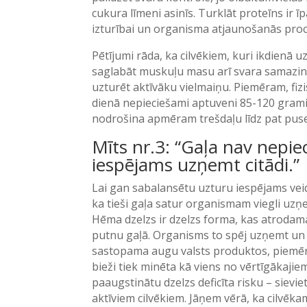
cukura līmeni asinīs. Turklāt proteīns ir ī
izturībai un organisma atjaunošanās pro
Pētījumi rāda, ka cilvēkiem, kuri ikdienā
saglabāt muskuļu masu arī svara samazināš
uzturēt aktīvāku vielmaiņu. Piemēram, fizi
dienā nepieciešami aptuveni 85-120 grami 
nodrošina apmēram trešdaļu līdz pat pus
Mīts nr.3: “Gaļa nav nepiec
iespējams uzņemt citādi.”
Lai gan sabalansētu uzturu iespējams vei
ka tieši gaļa satur organismam viegli uzņ
Hēma dzelzs ir dzelzs forma, kas atrodama
putnu gaļā. Organisms to spēj uzņemt un 
sastopama augu valsts produktos, piemēra
bieži tiek minēta kā viens no vērtīgākajie
paaugstinātu dzelzs deficīta risku – siev
aktīviem cilvēkiem. Jāņem vērā, ka cilvēka