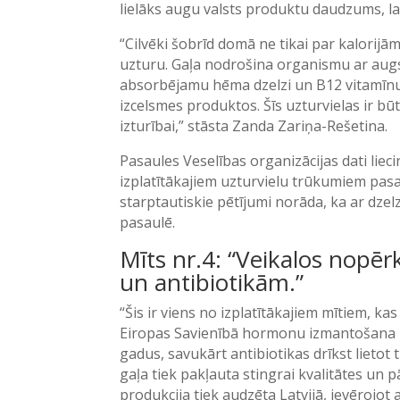
lielāks augu valsts produktu daudzums, la
“Cilvēki šobrīd domā ne tikai par kalorijā
uzturu. Gaļa nodrošina organismu ar augst
absorbējamu hēma dzelzi un B12 vitamīnu
izcelsmes produktos. Šīs uzturvielas ir būti
izturībai,” stāsta Zanda Zariņa-Rešetina.
Pasaules Veselības organizācijas dati lieci
izplatītākajiem uzturvielu trūkumiem pasau
starptautiskie pētījumi norāda, ka ar dzelz
pasaulē.
Mīts nr.4: “Veikalos nopē
un antibiotikām.”
“Šis ir viens no izplatītākajiem mītiem,
Eiropas Savienībā hormonu izmantošana m
gadus, savukārt antibiotikas drīkst lietot 
gaļa tiek pakļauta stingrai kvalitātes un 
produkcija tiek audzēta Latvijā, ievērojo