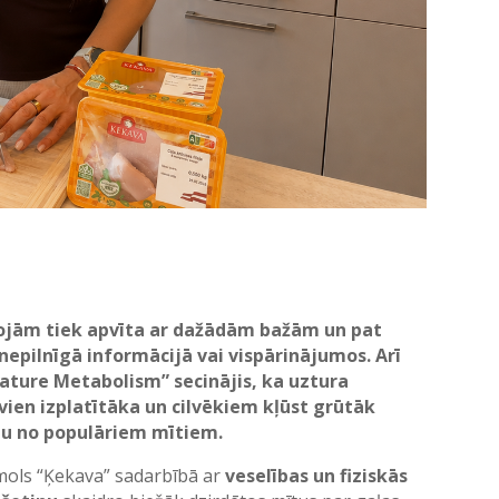
rojām tiek apvīta ar dažādām bažām un pat
epilnīgā informācijā vai vispārinājumos. Arī
Nature Metabolism” secinājis, ka uztura
vien izplatītāka un cilvēkiem kļūst grūtāk
ju no populāriem mītiem.
īmols “Ķekava” sadarbībā ar
veselības un fiziskās