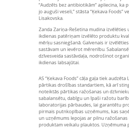
“Audzēts bez antibiotikām” apliecina, ka pu
jo auguši veseli,” stāsta “Ķekava Foods” 
Lisakovska.
Zanda Zariņa-Rešetina mudina izvēlēties u
ikdienas patēriņam izvēlēto produktu kvali
mērķu sasniegšanā. Galvenais ir izvēlētie
sastāvam un ievērot mērenību. Sabalansēt
dzīvesveida sastāvdaļa, nodrošinot organ
ikdienas labsajūtai.
AS “Ķekava Foods” cāļa gaļa tiek audzēta La
pārtikas drošības standartiem, kā arī sti
noteiktās pārtikas ražošanas un dzīvnieku 
sabalansētu, dabīgu un īpaši ražotu barī
laboratorijas pārbaudes, lai garantētu pr
pirmais putnkopības uzņēmums, kas saņēm
un uzņēmums lepojas ar pilnu ražošanas c
produktam veikalu plauktos. Uzņēmuma p