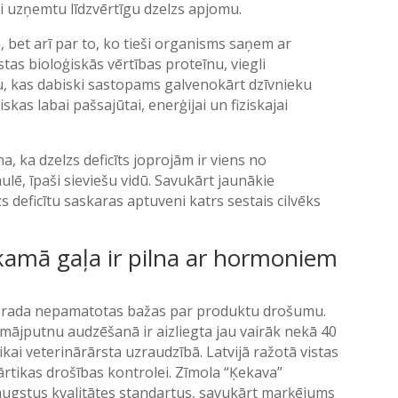
i uzņemtu līdzvērtīgu dzelzs apjomu.
m, bet arī par to, ko tieši organisms saņem ar
as bioloģiskās vērtības proteīnu, viegli
, kas dabiski sastopams galvenokārt dzīvnieku
skas labai pašsajūtai, enerģijai un fiziskajai
na, ka dzelzs deficīts joprojām ir viens no
lē, īpaši sieviešu vidū. Savukārt jaunākie
s deficītu saskaras aptuveni katrs sestais cilvēks
rkamā gaļa ir pilna ar hormoniem
 kas rada nepamatotas bažas par produktu drošumu.
ājputnu audzēšanā ir aizliegta jau vairāk nekā 40
tikai veterinārārsta uzraudzībā. Latvijā ražotā vistas
pārtikas drošības kontrolei. Zīmola “Ķekava”
t augstus kvalitātes standartus, savukārt marķējums