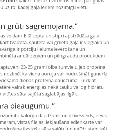
ešetinu
skaidro biežāk dzirdētos mītus par gaļas
u uz to, kādēļ gaļa ieņem nozīmīgu vietu
 un grūti sagremojama.”
s veidam. Eļļā cepta un stipri apstrādāta gaļa
t tvaicēta, sautēta vai grilēta gaļa ir vieglāka un
varīga ir porciju lieluma ievērošana un
ombinēta ar dārzeņiem un pilngraudu produktiem.
ir aptuveni 23-25 grami olbaltumvielu jeb proteīna,
as nozīmē, ka viena porcija var nodrošināt gandrīz
ieciešamā dienas proteīna daudzuma. Turklāt
ērē vairāk enerģijas nekā tauku vai ogļhidrātu
altītes sāta sajūta saglabājas ilgāk.
vara pieaugumu.”
 uzņemto kaloriju daudzums un dzīvesveids, nevis
mēram, vistas filejas, iekļaušana ēdienkartē var
nodrošina ilgstošu sāta sajūtu un palīdz stabilizēt