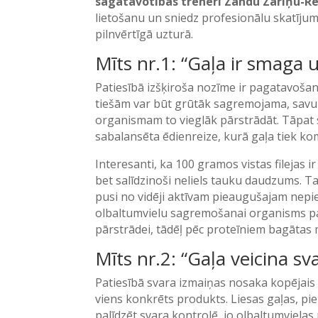
sagatavotības treneri Zandu Zariņu-R
lietošanu un sniedz profesionālu skatījum
pilnvērtīgā uzturā.
Mīts nr.1: “Gaļa ir smaga
Patiesībā izšķiroša nozīme ir pagatavošana
tiešām var būt grūtāk sagremojama, savukār
organismam to vieglāk pārstrādāt. Tāpat s
sabalansēta ēdienreize, kurā gaļa tiek k
Interesanti, ka 100 gramos vistas filejas 
bet salīdzinoši neliels tauku daudzums. T
pusi no vidēji aktīvam pieaugušajam nep
olbaltumvielu sagremošanai organisms pat
pārstrādei, tādēļ pēc proteīniem bagātas m
Mīts nr.2: “Gaļa veicina s
Patiesībā svara izmaiņas nosaka kopējais
viens konkrēts produkts. Liesas gaļas, pie
palīdzēt svara kontrolē, jo olbaltumvielas 