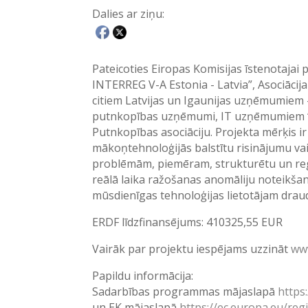
Dalies ar ziņu:
Pateicoties Eiropas Komisijas īstenotaja
INTERREG V-A Estonia - Latvia”, Asociācij
citiem Latvijas un Igaunijas uzņēmumiem -
putnkopības uzņēmumi, IT uzņēmumiem “
Putnkopības asociāciju. Projekta mērķis ir
mākoņtehnoloģijās balstītu risinājumu v
problēmām, piemēram, strukturētu un regul
reālā laika ražošanas anomāliju noteikšan
mūsdienīgas tehnoloģijas lietotājam drau
ERDF līdzfinansējums: 410325,55 EUR
Vairāk par projektu iespējams uzzināt
ww
Papildu informācija:
Sadarbības programmas mājaslapā
https:
un EK mājaslapā
https://ec.europa.eu/reg