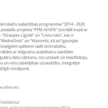
i pārrobežu sadarbības programmai “2014 - 2020
a piedalās projekta “PFM-AIHEN” izstrādē kopā ar
 “Straupes Ligzda” un “Linnu talu”, kas ir
WeAreDots” un “Wazombi, kā arī Igaunijas
 kopīgiem spēkiem radīt centralizētu,
airākām ar mājputnu audzēšanu saistītām
āru datu vākšanu, olu uzskaiti un klasifikāciju,
u un vistu labklājības uzraudzību, integrējot
dzīgā risinājumā.
w.aihen.eu
//estlat.eu/
ional_policy/lv/atlas/programmes/2014-