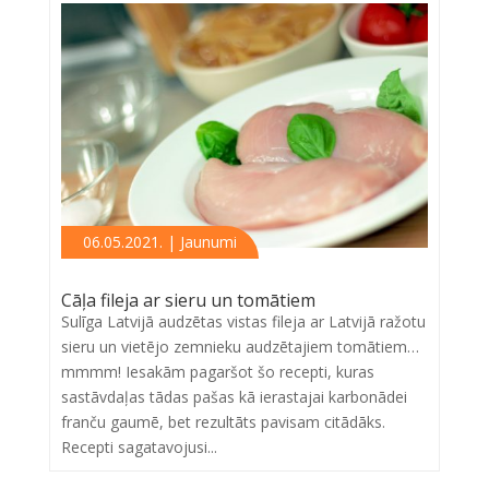
06.05.2021. | Jaunumi
Cāļa fileja ar sieru un tomātiem
Sulīga Latvijā audzētas vistas fileja ar Latvijā ražotu
sieru un vietējo zemnieku audzētajiem tomātiem…
mmmm! Iesakām pagaršot šo recepti, kuras
sastāvdaļas tādas pašas kā ierastajai karbonādei
franču gaumē, bet rezultāts pavisam citādāks.
Recepti sagatavojusi...