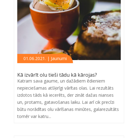
01.06.2021. | Jaunumi
Kā izvārīt olu tieši tādu kā kārojas?
Katram sava gaume, un dažādiem ēdieniem
nepieciešamas atšķirīgi vārītas olas. Lai rezultāts
izdotos tāds kā iecerēts, der zināt dažas nianses
un, protams, gatavošanas laiku. Lai arī cik precīzi
būtu norādītas olu vārīšanas minūtes, galarezultāts
tomēr var katru...