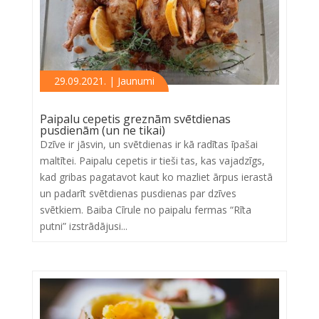
29.09.2021. | Jaunumi
Paipalu cepetis greznām svētdienas
pusdienām (un ne tikai)
Dzīve ir jāsvin, un svētdienas ir kā radītas īpašai
maltītei. Paipalu cepetis ir tieši tas, kas vajadzīgs,
kad gribas pagatavot kaut ko mazliet ārpus ierastā
un padarīt svētdienas pusdienas par dzīves
svētkiem. Baiba Cīrule no paipalu fermas “Rīta
putni” izstrādājusi...