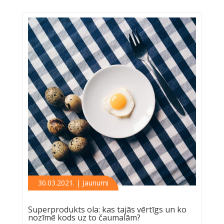
30.03.2021. | Jaunumi
Superprodukts ola: kas tajās vērtīgs un ko
nozīmē kods uz to čaumalām?