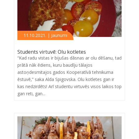
11.10.2021. | Jaunumi
Students virtuvē: Olu kotletes
“Kad radu vistas ir bijušas dāsnas ar olu dēšanu, tad
prātā nāk ēdiens, kuru baudīju tālajos
astoņdesmitajos gados Kooperatīvā tehnikuma
ēstuvē,” saka Alda Spigovska. Olu kotletes gan ir
kas nedzirdēts! Arī studentu virtuvēs visos laikos top
gan reti, gan...