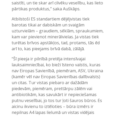
saistīti, un tie skar arī cilvēku veselību, kas lieto
pārtikas produktus,” saka Auškāps.
Atbilstoši ES standartiem dējējvistas tiek
barotas tikai ar dabiskām un svaigām
uzturvielām – graudiem, sēklām, spraukumiem,
kam var pievienot minerālvielas. Ja vistas tiek
turētas brīvos apstākļos, tad, protams, tās ēd
arī to, kas pieejams brīvā dabā, zālājā.
“Šī pieeja ir pilnībā pretēja intensīvajai
lauksaimniecībai, ko bieži īsteno valstis, kuras
nav Eiropas Savienībā, piemēram, ASV, Ukraina
(kamēr vēl nav Eiropas Savienības dalībvalsts)
un citas. Tur vistas piebaro ar dažādām
piedevām, piemēram, prettārpu zālēm vai
antibiotikām, kas savukārt ir nepieciešamas
putnu veselībai, jo tos tur ļoti šauros būros. Es
aicinu ikvienu to iztēloties – būra izmērs ir
nepilnas A4 lapas lielumā un vistas vidējais