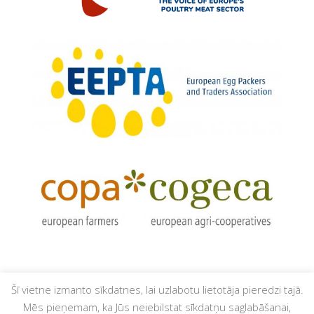
Šī vietne izmanto sīkdatnes, lai uzlabotu lietotāja pieredzi tajā.
Mēs pieņemam, ka Jūs neiebilstat sīkdatņu saglabāšanai,