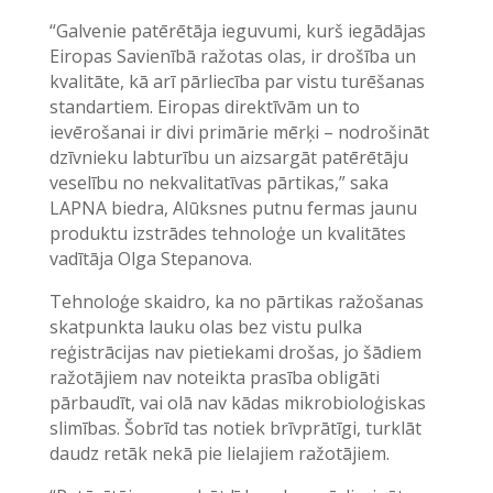
“Galvenie patērētāja ieguvumi, kurš iegādājas
Eiropas Savienībā ražotas olas, ir drošība un
kvalitāte, kā arī pārliecība par vistu turēšanas
standartiem. Eiropas direktīvām un to
ievērošanai ir divi primārie mērķi – nodrošināt
dzīvnieku labturību un aizsargāt patērētāju
veselību no nekvalitatīvas pārtikas,” saka
LAPNA biedra, Alūksnes putnu fermas jaunu
produktu izstrādes tehnoloģe un kvalitātes
vadītāja Olga Stepanova.
Tehnoloģe skaidro, ka no pārtikas ražošanas
skatpunkta lauku olas bez vistu pulka
reģistrācijas nav pietiekami drošas, jo šādiem
ražotājiem nav noteikta prasība obligāti
pārbaudīt, vai olā nav kādas mikrobioloģiskas
slimības. Šobrīd tas notiek brīvprātīgi, turklāt
daudz retāk nekā pie lielajiem ražotājiem.