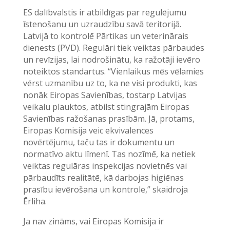
ES dalībvalstis ir atbildīgas par regulējumu
īstenošanu un uzraudzību savā teritorijā.
Latvijā to kontrolē Pārtikas un veterinārais
dienests (PVD). Regulāri tiek veiktas pārbaudes
un revīzijas, lai nodrošinātu, ka ražotāji ievēro
noteiktos standartus. “Vienlaikus mēs vēlamies
vērst uzmanību uz to, ka ne visi produkti, kas
nonāk Eiropas Savienības, tostarp Latvijas
veikalu plauktos, atbilst stingrajām Eiropas
Savienības ražošanas prasībām. Jā, protams,
Eiropas Komisija veic ekvivalences
novērtējumu, taču tas ir dokumentu un
normatīvo aktu līmenī. Tas nozīmē, ka netiek
veiktas regulāras inspekcijas novietnēs vai
pārbaudīts realitātē, kā darbojas higiēnas
prasību ievērošana un kontrole,” skaidroja
Ērliha.
Ja nav zināms, vai Eiropas Komisija ir