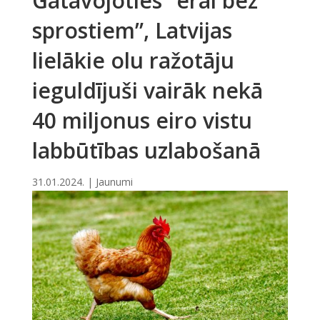
Gatavojoties “ērai bez
sprostiem”, Latvijas
lielākie olu ražotāju
ieguldījuši vairāk nekā
40 miljonus eiro vistu
labbūtības uzlabošanā
31.01.2024.
|
Jaunumi