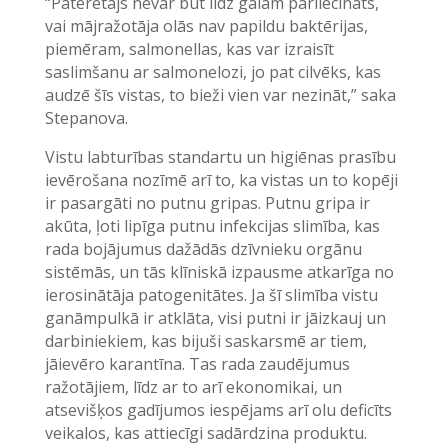
“Patērētājs nevar būt līdz galam pārliecināts,
vai mājražotāja olās nav papildu baktērijas,
piemēram, salmonellas, kas var izraisīt
saslimšanu ar salmonelozi, jo pat cilvēks, kas
audzē šīs vistas, to bieži vien var nezināt,” saka
Stepanova.
Vistu labturības standartu un higiēnas prasību
ievērošana nozīmē arī to, ka vistas un to kopēji
ir pasargāti no putnu gripas. Putnu gripa ir
akūta, ļoti lipīga putnu infekcijas slimība, kas
rada bojājumus dažādās dzīvnieku orgānu
sistēmās, un tās klīniskā izpausme atkarīga no
ierosinātāja patogenitātes. Ja šī slimība vistu
ganāmpulkā ir atklāta, visi putni ir jāizkauj un
darbiniekiem, kas bijuši saskarsmē ar tiem,
jāievēro karantīna. Tas rada zaudējumus
ražotājiem, līdz ar to arī ekonomikai, un
atsevišķos gadījumos iespējams arī olu deficīts
veikalos, kas attiecīgi sadārdzina produktu.