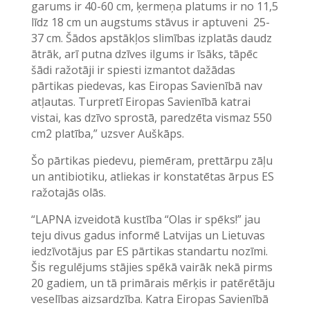
garums ir 40-60 cm, ķermeņa platums ir no 11,5
līdz 18 cm un augstums stāvus ir aptuveni 25-
37 cm. Šādos apstākļos slimības izplatās daudz
ātrāk, arī putna dzīves ilgums ir īsāks, tāpēc
šādi ražotāji ir spiesti izmantot dažādas
pārtikas piedevas, kas Eiropas Savienībā nav
atļautas. Turpretī Eiropas Savienībā katrai
vistai, kas dzīvo sprostā, paredzēta vismaz 550
cm2 platība,” uzsver Auškāps.
Šo pārtikas piedevu, piemēram, prettārpu zāļu
un antibiotiku, atliekas ir konstatētas ārpus ES
ražotajās olās.
“LAPNA izveidotā kustība “Olas ir spēks!” jau
teju divus gadus informē Latvijas un Lietuvas
iedzīvotājus par ES pārtikas standartu nozīmi.
Šis regulējums stājies spēkā vairāk nekā pirms
20 gadiem, un tā primārais mērķis ir patērētāju
veselības aizsardzība. Katra Eiropas Savienībā