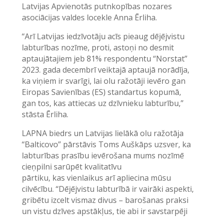
Latvijas Apvienotās putnkopības nozares
asociācijas valdes locekle Anna Ērliha.
“Arī Latvijas iedzīvotāju acīs pieaug dējējvistu
labturības nozīme, proti, astoņi no desmit
aptaujātajiem jeb 81% respondentu “Norstat”
2023. gada decembrī veiktajā aptaujā norādīja,
ka viņiem ir svarīgi, lai olu ražotāji ievēro gan
Eiropas Savienības (ES) standartus kopumā,
gan tos, kas attiecas uz dzīvnieku labturību,”
stāsta Ērliha.
LAPNA biedrs un Latvijas lielākā olu ražotāja
“Balticovo” pārstāvis Toms Auškāps uzsver, ka
labturības prasību ievērošana mums nozīmē
cieņpilni sarūpēt kvalitatīvu
pārtiku, kas vienlaikus arī apliecina mūsu
cilvēcību. “Dējējvistu labturībā ir vairāki aspekti,
gribētu izcelt vismaz divus – barošanas praksi
un vistu dzīves apstākļus, tie abi ir savstarpēji