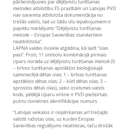
pārliecinājusies par dējējvistu turēšanas
metodes atbilstību ES prasībām un Latvijas PVD
nav saņemta atbilstoša dokumentācija no
trešās valsts, tad uz šādu olu iepakojumiem ir
papildu marķējums “Dējējvistu turēšanas
metode – Eiropas Savienības standartiem
neatbilstoša”.
LAPNA valdes locekle atgādina, kā lasīt “olas
pasi”. Proti, 11 simbolu kombinācijā pirmais
cipars norāda uz dējējvistu turēšanas metodi (0
– brīvos turēšanas apstākļos bioloģiskajā
saimniecībā dētas olas; 1 – brīvas turēšanas
apstākļos dētas olas; 2 – kūtī dētas olas; 3 –
sprostos dētas olas), seko izcelsmes valsts
kods, pēdējā ciparu virkne ir PVD piešķirtais
putnu novietnes identifikācijas numurs.
“Latvijas veikalos ir nopērkamas arī trešajās
valstīs ražotas olas, uz kurām Eiropas
Savienības regulējums neattiecas, taču drošāk