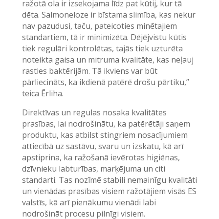
ražotā ola ir izsekojama līdz pat kūtij, kur tā
dēta. Salmoneloze ir bīstama slimība, kas nekur
nav pazudusi, taču, pateicoties minētajiem
standartiem, tā ir minimizēta. Dējējvistu kūtis
tiek regulāri kontrolētas, tajās tiek uzturēta
noteikta gaisa un mitruma kvalitāte, kas neļauj
rasties baktērijām. Tā ikviens var būt
pārliecināts, ka ikdienā patērē drošu pārtiku,”
teica Ērliha.
Direktīvas un regulas nosaka kvalitātes
prasības, lai nodrošinātu, ka patērētāji saņem
produktu, kas atbilst stingriem nosacījumiem
attiecībā uz sastāvu, svaru un izskatu, kā arī
apstiprina, ka ražošanā ievērotas higiēnas,
dzīvnieku labturības, marķējuma un citi
standarti. Tas nozīmē stabili nemainīgu kvalitāti
un vienādas prasības visiem ražotājiem visās ES
valstīs, kā arī pienākumu vienādi labi
nodrošināt procesu pilnīgi visiem.