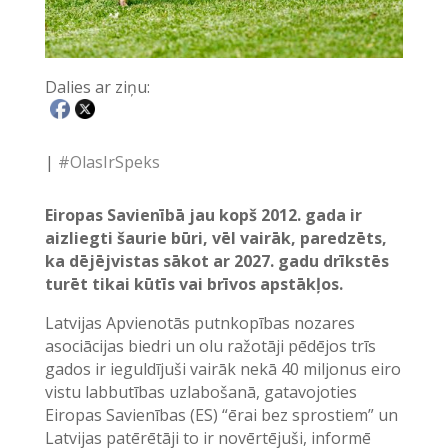
Dalies ar ziņu:
|
#OlasIrSpeks
Eiropas Savienībā jau kopš 2012. gada ir
aizliegti šaurie būri, vēl vairāk, paredzēts,
ka dējējvistas sākot ar 2027. gadu drīkstēs
turēt tikai kūtīs vai brīvos apstākļos.
Latvijas Apvienotās putnkopības nozares
asociācijas biedri un olu ražotāji pēdējos trīs
gados ir ieguldījuši vairāk nekā 40 miljonus eiro
vistu labbutības uzlabošanā, gatavojoties
Eiropas Savienības (ES) “ērai bez sprostiem” un
Latvijas patērētāji to ir novērtējuši, informē