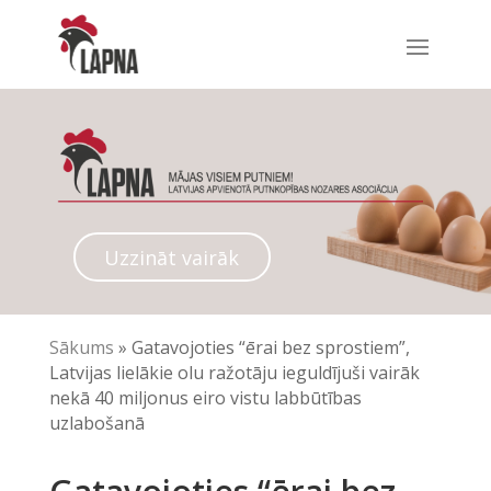
Uzzināt vairāk
Sākums
»
Gatavojoties “ērai bez sprostiem”,
Latvijas lielākie olu ražotāju ieguldījuši vairāk
nekā 40 miljonus eiro vistu labbūtības
uzlabošanā