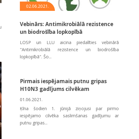
02.06.2021.
Vebinārs: Antimikrobiālā rezistence
u
un biodrošība lopkopībā
LOSP un LLU aicina piedalīties vebinārā
"Antimikrobiālā rezistence un biodrošība
lopkopībā". Šo...
Pirmais iespējamais putnu gripas
H10N3 gadījums cilvēkam
01.06.2021.
Ķīna šodien 1. jūnijā ziņojusi par pirmo
iespējamo cilvēka saslimšanas gadījumu ar
putnu gripas...