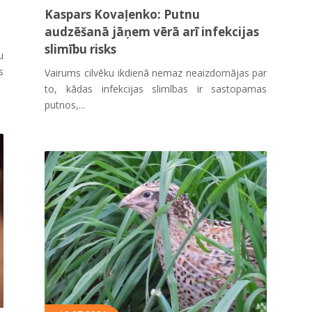
Kaspars Kovaļenko: Putnu
audzēšanā jāņem vērā arī infekcijas
slimību risks
u
s
Vairums cilvēku ikdienā nemaz neaizdomājas par
to, kādas infekcijas slimības ir sastopamas
putnos,...