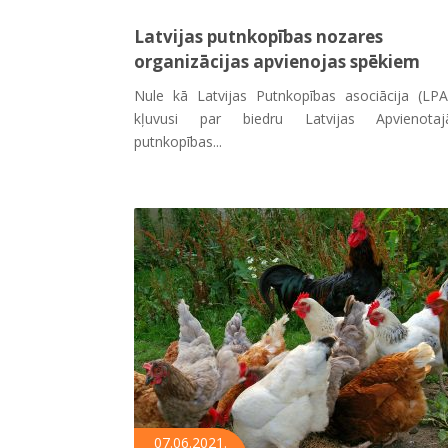
Latvijas putnkopības nozares
organizācijas apvienojas spēkiem
Nule kā Latvijas Putnkopības asociācija (LPA
kļuvusi par biedru Latvijas Apvienotaj
putnkopības...
07.06.2021.