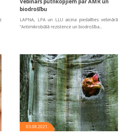
Vebinārs putnkopjiem par AMR un
biodrošību
z
LAPNA, LPA un LLU aicina piedalīties vebinārā
“Antimikrobiālā rezistence un biodrošība...
03.08.2021.