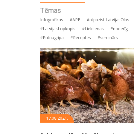
Tēmas
Infografikas
#APF
#atpazistiLatvijasOlas
#LatvijasLopkopis
#Lieldienas
#noderīgi
#Putnugripa
#Receptes
#seminārs
17.08.2021.