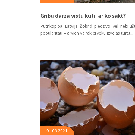
Gribu dārzā vistu kūti: ar ko sākt?
Putnkopība Latvijā šobrīd piedzīvo vēl nebijuš
popularitāti – arvien vairāk cilvēku izvēlas turēt...
01.06.2021.