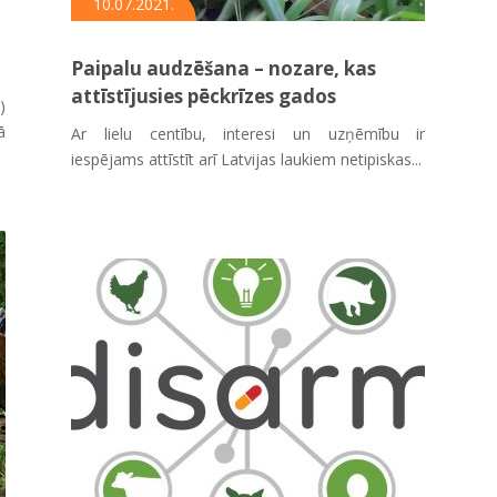
10.07.2021.
Paipalu audzēšana – nozare, kas
attīstījusies pēckrīzes gados
)
ā
Ar lielu centību, interesi un uzņēmību ir
iespējams attīstīt arī Latvijas laukiem netipiskas...