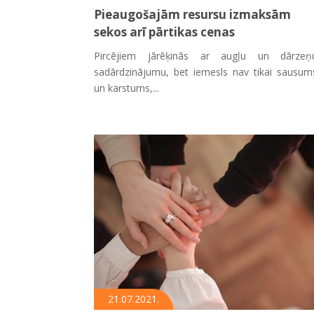
Pieaugošajām resursu izmaksām
sekos arī pārtikas cenas
Pircējiem jārēķinās ar augļu un dārzeņ
sadārdzinājumu, bet iemesls nav tikai sausum
un karstums,...
21.07.2021.