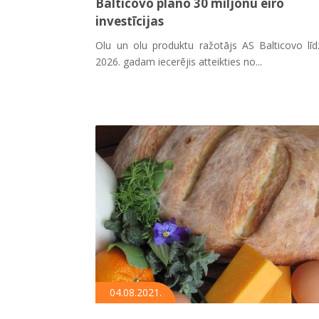
Balticovo plāno 30 miljonu eiro
investīcijas
Olu un olu produktu ražotājs AS Balticovo līd
2026. gadam iecerējis atteikties no...
04.08.2021.