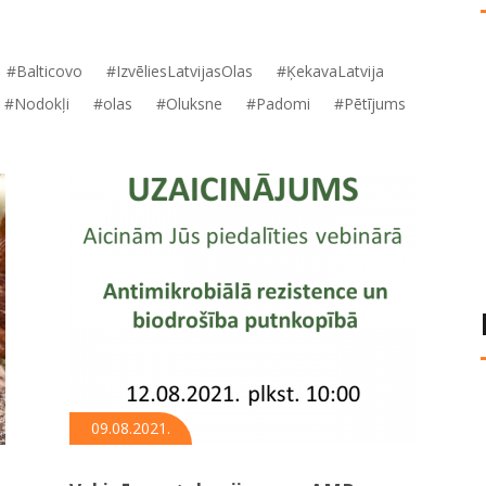
#Balticovo
#IzvēliesLatvijasOlas
#ĶekavaLatvija
#Nodokļi
#olas
#Oluksne
#Padomi
#Pētījums
09.08.2021.